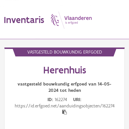
Inventaris
MENU
VASTGESTELD BOUWKUNDIG ERFGOED
Herenhuis
Erfgoedobject
Aanduidingsobject
vastgesteld bouwkundig erfgoed van
14-05-
2024
tot heden
Waarneming
ID
162274
URI
https://id.erfgoed.net/aanduidingsobjecten/162274
Thema
Gebeurtenis