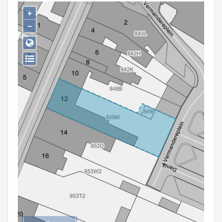
Persoon of collectief
+
−
Downloads
Hergebruik
Aanmelden