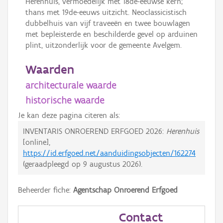
Herenhuis, vermoedelijk met 18de-eeuwse kern;
thans met 19de-eeuws uitzicht. Neoclassicistisch
dubbelhuis van vijf traveeën en twee bouwlagen
met bepleisterde en beschilderde gevel op arduinen
plint, uitzonderlijk voor de gemeente Avelgem.
Waarden
architecturale waarde
historische waarde
Je kan deze pagina citeren als:
INVENTARIS ONROEREND ERFGOED 2026:
Herenhuis
[online],
https://id.erfgoed.net/aanduidingsobjecten/162274
(geraadpleegd op
9 augustus 2026
).
Beheerder fiche:
Agentschap Onroerend Erfgoed
Contact