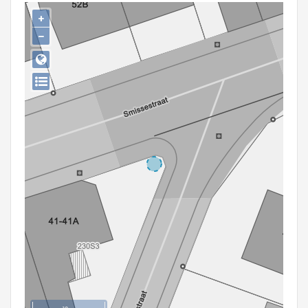
Persoon of collectief
+
−
Downloads
Hergebruik
Aanmelden