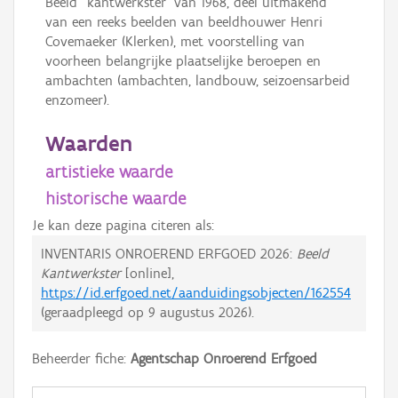
Beeld "kantwerkster" van 1968, deel uitmakend
van een reeks beelden van beeldhouwer Henri
Covemaeker (Klerken), met voorstelling van
voorheen belangrijke plaatselijke beroepen en
ambachten (ambachten, landbouw, seizoensarbeid
enzomeer).
Waarden
artistieke waarde
historische waarde
Je kan deze pagina citeren als:
INVENTARIS ONROEREND ERFGOED 2026:
Beeld
Kantwerkster
[online],
https://id.erfgoed.net/aanduidingsobjecten/162554
(geraadpleegd op
9 augustus 2026
).
Beheerder fiche:
Agentschap Onroerend Erfgoed