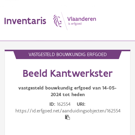
Inventaris
MENU
VASTGESTELD BOUWKUNDIG ERFGOED
Beeld Kantwerkster
Erfgoedobject
Aanduidingsobject
vastgesteld bouwkundig erfgoed van
14-05-
2024
tot heden
Waarneming
ID
162554
URI
https://id.erfgoed.net/aanduidingsobjecten/162554
Thema
Gebeurtenis