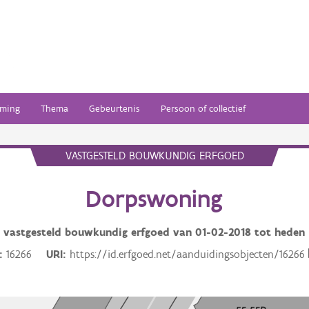
ming
Thema
Gebeurtenis
Persoon of collectief
VASTGESTELD BOUWKUNDIG ERFGOED
Dorpswoning
vastgesteld bouwkundig erfgoed van
01-02-2018
tot heden
16266
URI
https://id.erfgoed.net/aanduidingsobjecten/16266