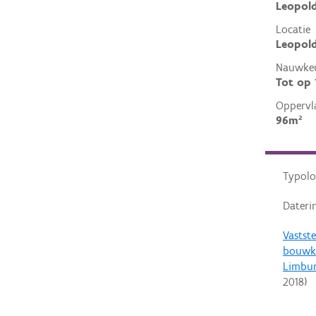
Leopold
Locatie
Leopold 
Nauwkeu
Tot op
Oppervl
96m²
Typolo
Dateri
Vastste
bouwku
Limbu
2018
)