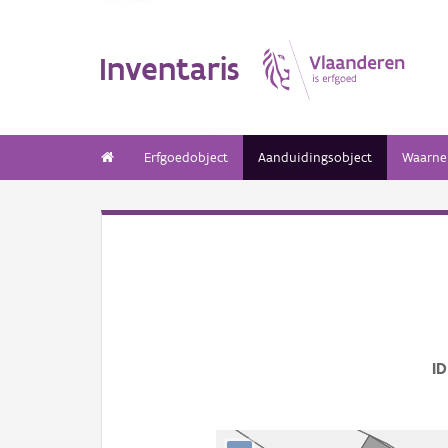
Inventaris
Erfgoedobject
Aanduidingsobject
Waarne
ID