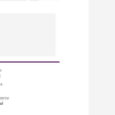
e
g
te
eente
al