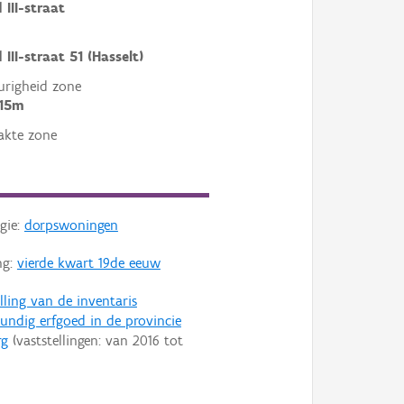
 III-straat
III-straat 51 (Hasselt)
righeid zone
 15m
akte zone
gie:
dorpswoningen
ng:
vierde kwart 19de eeuw
lling van de inventaris
ndig erfgoed in de provincie
rg
(vaststellingen: van
2016
tot