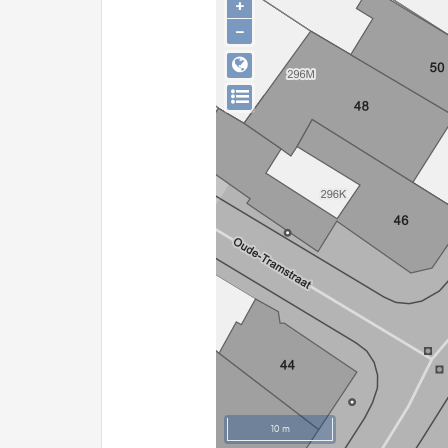
+
−
10 m