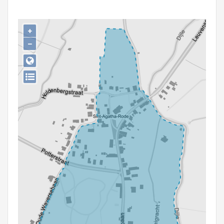
Persoon of collectief
Downloads
+
−
Hergebruik
Aanmelden