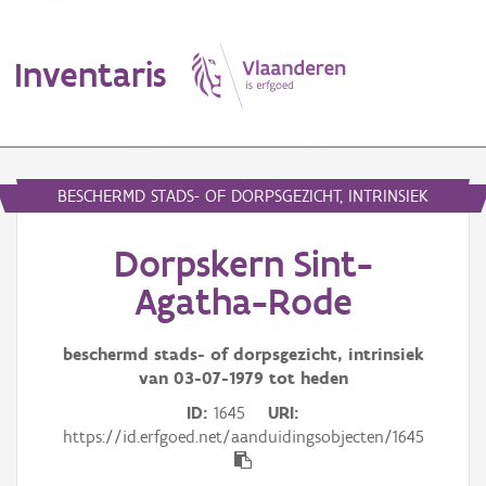
Inventaris
MENU
BESCHERMD STADS- OF DORPSGEZICHT, INTRINSIEK
Dorpskern Sint-
Erfgoedobject
Agatha-Rode
Aanduidingsobject
beschermd stads- of dorpsgezicht, intrinsiek
Waarneming
van
03-07-1979
tot heden
Thema
ID
1645
URI
https://id.erfgoed.net/aanduidingsobjecten/1645
Gebeurtenis