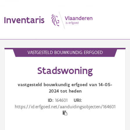
Inventaris
MENU
VASTGESTELD BOUWKUNDIG ERFGOED
Stadswoning
Erfgoedobject
Aanduidingsobject
vastgesteld bouwkundig erfgoed van
14-05-
2024
tot heden
Waarneming
ID
164601
URI
https://id.erfgoed.net/aanduidingsobjecten/164601
Thema
Gebeurtenis