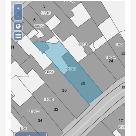
Persoon of collectief
+
−
Downloads
Hergebruik
Aanmelden