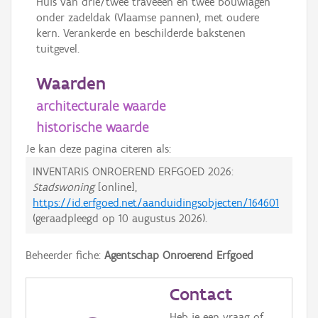
Huis van drie/twee traveeën en twee bouwlagen
onder zadeldak (Vlaamse pannen), met oudere
kern. Verankerde en beschilderde bakstenen
tuitgevel.
Waarden
architecturale waarde
historische waarde
Je kan deze pagina citeren als:
INVENTARIS ONROEREND ERFGOED 2026:
Stadswoning
[online],
https://id.erfgoed.net/aanduidingsobjecten/164601
(geraadpleegd op
10 augustus 2026
).
Beheerder fiche:
Agentschap Onroerend Erfgoed
Contact
Heb je een vraag of