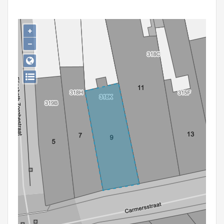
Persoon of collectief
Downloads
+
−
Hergebruik
Aanmelden