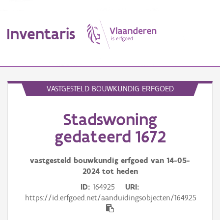
Inventaris
MENU
VASTGESTELD BOUWKUNDIG ERFGOED
Stadswoning
Erfgoedobject
gedateerd 1672
Aanduidingsobject
vastgesteld bouwkundig erfgoed van
14-05-
Waarneming
2024
tot heden
Thema
ID
164925
URI
https://id.erfgoed.net/aanduidingsobjecten/164925
Gebeurtenis