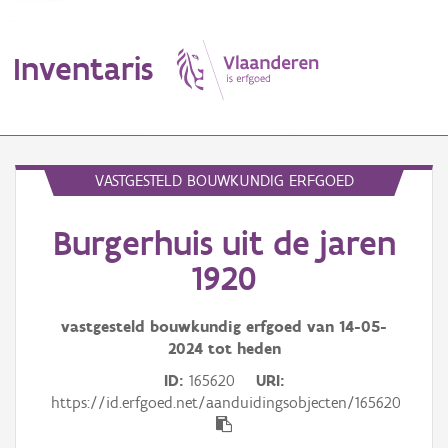
Inventaris
MENU
VASTGESTELD BOUWKUNDIG ERFGOED
Burgerhuis uit de jaren
Erfgoedobject
1920
Aanduidingsobject
vastgesteld bouwkundig erfgoed van
14-05-
Waarneming
2024
tot heden
Thema
ID
165620
URI
https://id.erfgoed.net/aanduidingsobjecten/165620
Gebeurtenis