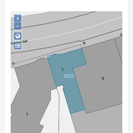
Persoon of collectief
Downloads
+
−
Hergebruik
Aanmelden