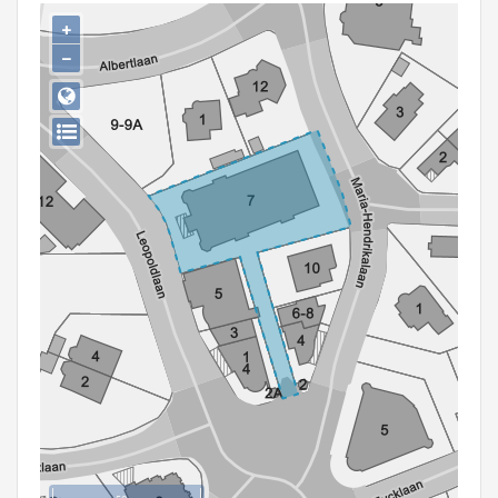
Persoon of collectief
+
−
Downloads
Hergebruik
Aanmelden