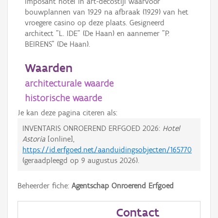
Imposant hotel in art-decostijl waarvoor
bouwplannen van 1929 na afbraak (1929) van het
vroegere casino op deze plaats. Gesigneerd
architect "L. IDE" (De Haan) en aannemer "P.
BEIRENS" (De Haan).
Waarden
architecturale waarde
historische waarde
Je kan deze pagina citeren als:
INVENTARIS ONROEREND ERFGOED 2026:
Hotel
Astoria
[online],
https://id.erfgoed.net/aanduidingsobjecten/165770
(geraadpleegd op
9 augustus 2026
).
Beheerder fiche:
Agentschap Onroerend Erfgoed
Contact