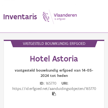
Inventaris
MENU
VASTGESTELD BOUWKUNDIG ERFGOED
Hotel Astoria
Erfgoedobject
Aanduidingsobject
vastgesteld bouwkundig erfgoed van
14-05-
2024
tot heden
Waarneming
ID
165770
URI
https://id.erfgoed.net/aanduidingsobjecten/165770
Thema
Gebeurtenis