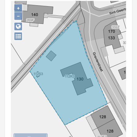
Persoon of collectief
+
−
Downloads
Hergebruik
Aanmelden