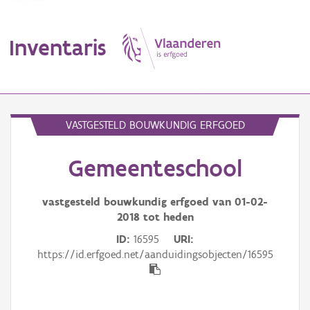
Inventaris
MENU
VASTGESTELD BOUWKUNDIG ERFGOED
Gemeenteschool
Erfgoedobject
Aanduidingsobject
vastgesteld bouwkundig erfgoed van
01-02-
2018
tot heden
Waarneming
ID
16595
URI
https://id.erfgoed.net/aanduidingsobjecten/16595
Thema
Gebeurtenis