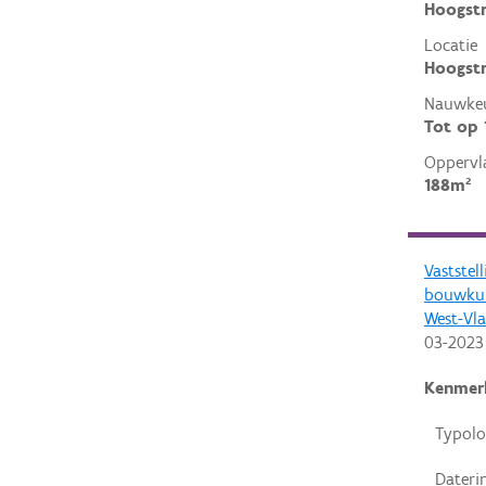
Hoogst
Locatie
Hoogstr
Nauwkeu
Tot op
Oppervl
188m²
Vaststel
bouwkun
West-Vl
03-2023
Kenmer
Typolo
Dateri