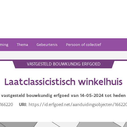
ming
Thema
Gebeurtenis
Persoon of collectief
VASTGESTELD BOUWKUNDIG ERFGOED
Laatclassicistisch winkelhuis
vastgesteld bouwkundig erfgoed van
14-05-2024
tot heden
166220
URI
https://id.erfgoed.net/aanduidingsobjecten/16622