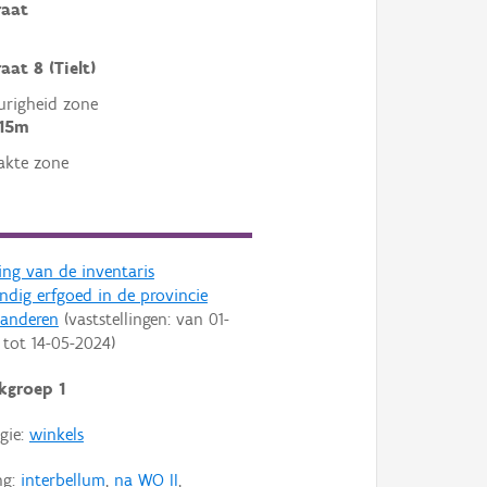
raat
aat 8 (Tielt)
righeid zone
 15m
akte zone
ling van de inventaris
dig erfgoed in de provincie
aanderen
(vaststellingen: van
01-
tot
14-05-2024
)
kgroep 1
gie:
winkels
ng:
interbellum
,
na WO II
,