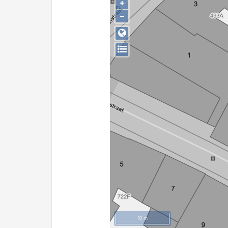
+
−
10 m