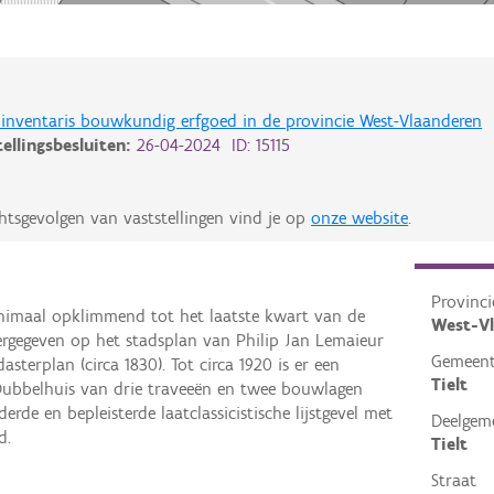
de inventaris bouwkundig erfgoed in de provincie West-Vlaanderen
tellingsbesluiten:
26-04-2024 ID: 15115
htsgevolgen van vaststellingen vind je op
onze website
.
Provinci
minimaal opklimmend tot het laatste kwart van de
West-V
ergegeven op het stadsplan van Philip Jan Lemaieur
Gemeen
sterplan (circa 1830). Tot circa 1920 is er een
Tielt
 Dubbelhuis van drie traveeën en twee bouwlagen
rde en bepleisterde laatclassicistische lijstgevel met
Deelgem
d.
Tielt
Straat