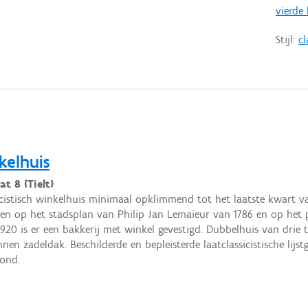
vierde
Stijl:
cl
kelhuis
t 8 (Tielt)
icistisch winkelhuis minimaal opklimmend tot het laatste kwart v
en op het stadsplan van Philip Jan Lemaieur van 1786 en op het pr
 1920 is er een bakkerij met winkel gevestigd. Dubbelhuis van dri
nen zadeldak. Beschilderde en bepleisterde laatclassicistische lijs
ond.