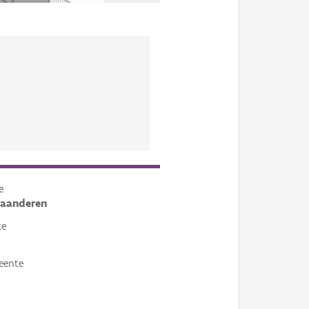
e
laanderen
te
eente