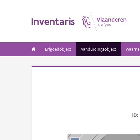
Inventaris
Erfgoedobject
Aanduidingsobject
Waarne
ID