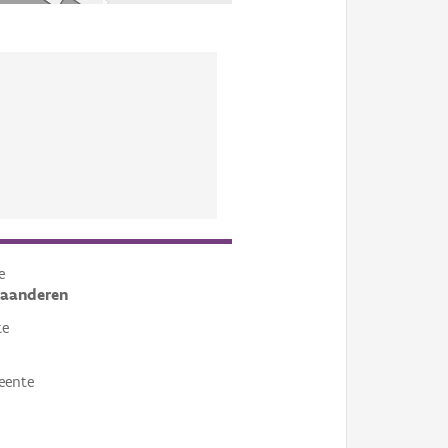
e
laanderen
te
eente