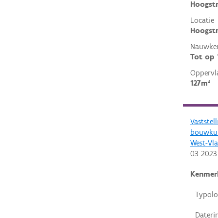
Hoogst
Locatie
Hoogstr
Nauwkeu
Tot op
Oppervl
127m²
Vaststel
bouwkun
West-Vl
03-2023
Kenmer
Typolo
Dateri