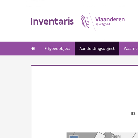
Inventaris
Erfgoedobject
Aanduidingsobject
Waarne
ID