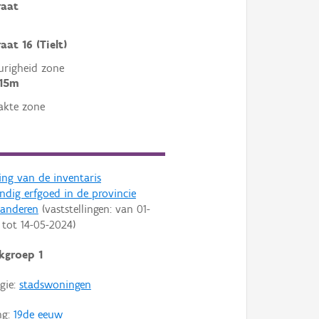
raat
aat 16 (Tielt)
righeid zone
 15m
akte zone
ling van de inventaris
dig erfgoed in de provincie
aanderen
(vaststellingen: van
01-
tot
14-05-2024
)
kgroep 1
gie:
stadswoningen
ng:
19de eeuw