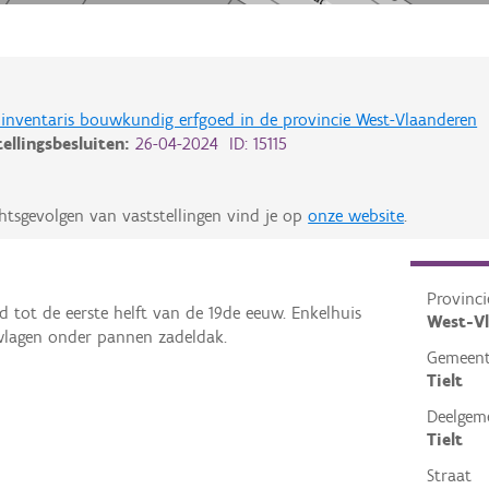
de inventaris bouwkundig erfgoed in de provincie West-Vlaanderen
tellingsbesluiten:
26-04-2024 ID: 15115
htsgevolgen van vaststellingen vind je op
onze website
.
Provinci
ot de eerste helft van de 19de eeuw. Enkelhuis
West-V
wlagen onder pannen zadeldak.
Gemeen
Tielt
Deelgem
Tielt
Straat