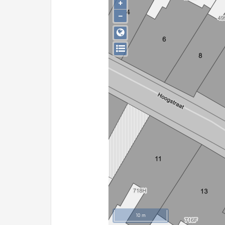
+
−
10 m