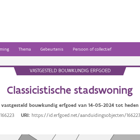
ming
Thema
Gebeurtenis
Persoon of collectief
VASTGESTELD BOUWKUNDIG ERFGOED
Classicistische stadswoning
vastgesteld bouwkundig erfgoed van
14-05-2024
tot heden
166223
URI
https://id.erfgoed.net/aanduidingsobjecten/16622