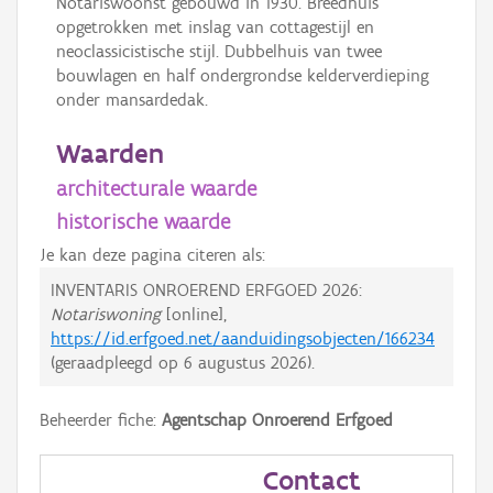
Notariswoonst gebouwd in 1930. Breedhuis
opgetrokken met inslag van cottagestijl en
neoclassicistische stijl. Dubbelhuis van twee
bouwlagen en half ondergrondse kelderverdieping
onder mansardedak.
Waarden
architecturale waarde
historische waarde
Je kan deze pagina citeren als:
INVENTARIS ONROEREND ERFGOED 2026:
Notariswoning
[online],
https://id.erfgoed.net/aanduidingsobjecten/166234
(geraadpleegd op
6 augustus 2026
).
Beheerder fiche:
Agentschap Onroerend Erfgoed
Contact