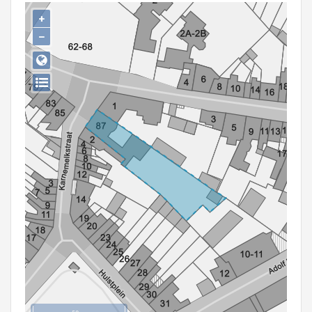
Persoon of collectief
+
−
Downloads
Hergebruik
Aanmelden