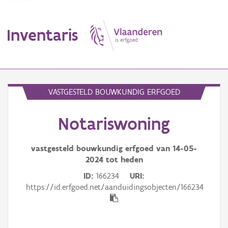
Inventaris
MENU
VASTGESTELD BOUWKUNDIG ERFGOED
Notariswoning
Erfgoedobject
Aanduidingsobject
vastgesteld bouwkundig erfgoed van
14-05-
2024
tot heden
Waarneming
ID
166234
URI
https://id.erfgoed.net/aanduidingsobjecten/166234
Thema
Gebeurtenis