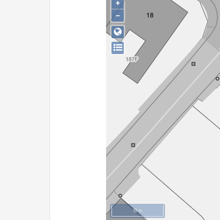
+
−
10 m