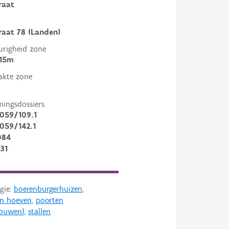
raat
raat 78 (Landen)
righeid zone
 15m
akte zone
mingsdossiers
059/109.1
059/142.1
084
31
gie:
boerenburgerhuizen
,
en hoeven
,
poorten
bouwen)
,
stallen