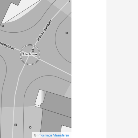
©
Informatie Vlaanderen