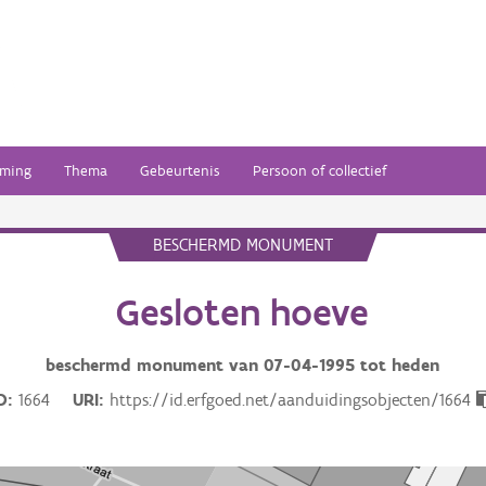
ming
Thema
Gebeurtenis
Persoon of collectief
BESCHERMD MONUMENT
Gesloten hoeve
beschermd monument van
07-04-1995
tot heden
D
1664
URI
https://id.erfgoed.net/aanduidingsobjecten/1664