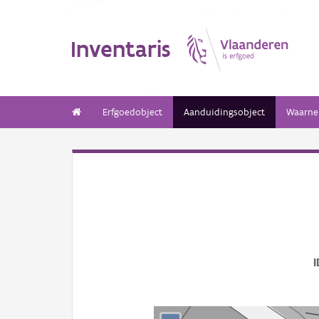
Inventaris
Erfgoedobject
Aanduidingsobject
Waarne
I