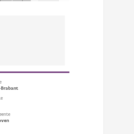
e
-Brabant
te
eente
oven