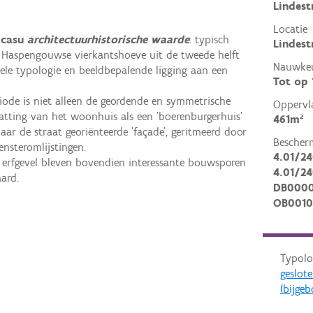
Lindest
Locatie
n casu
architectuurhistorische waarde
: typisch
Lindest
 Haspengouwse vierkantshoeve uit de tweede helft
Nauwkeu
ele typologie en beeldbepalende ligging aan een
Tot op
iode is niet alleen de geordende en symmetrische
Oppervl
tting van het woonhuis als een 'boerenburgerhuis'
461m²
aar de straat georiënteerde 'façade', geritmeerd door
Bescher
ensteromlijstingen.
4.01/24
e erfgevel bleven bovendien interessante bouwsporen
4.01/24
ard.
DB000
OB0010
Typolo
geslot
(bijge