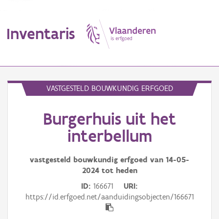
Inventaris
MENU
VASTGESTELD BOUWKUNDIG ERFGOED
Burgerhuis uit het
Erfgoedobject
interbellum
Aanduidingsobject
vastgesteld bouwkundig erfgoed van
14-05-
Waarneming
2024
tot heden
Thema
ID
166671
URI
https://id.erfgoed.net/aanduidingsobjecten/166671
Gebeurtenis