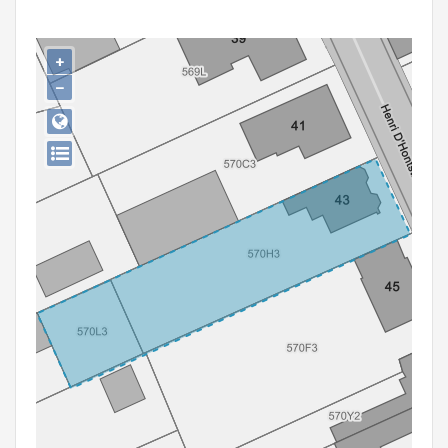
Persoon of collectief
Downloads
+
−
Hergebruik
Aanmelden