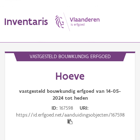
Inventaris
MENU
VASTGESTELD BOUWKUNDIG ERFGOED
Hoeve
Erfgoedobject
Aanduidingsobject
vastgesteld bouwkundig erfgoed van
14-05-
2024
tot heden
Waarneming
ID
167598
URI
https://id.erfgoed.net/aanduidingsobjecten/167598
Thema
Gebeurtenis