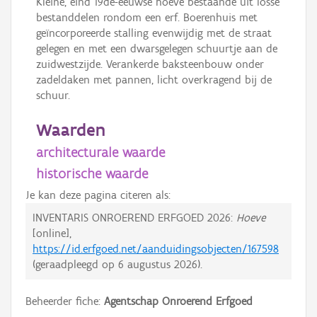
Kleine, eind 19de-eeuwse hoeve bestaande uit losse
bestanddelen rondom een erf. Boerenhuis met
geïncorporeerde stalling evenwijdig met de straat
gelegen en met een dwarsgelegen schuurtje aan de
zuidwestzijde. Verankerde baksteenbouw onder
zadeldaken met pannen, licht overkragend bij de
schuur.
Waarden
architecturale waarde
historische waarde
Je kan deze pagina citeren als:
INVENTARIS ONROEREND ERFGOED 2026:
Hoeve
[online],
https://id.erfgoed.net/aanduidingsobjecten/167598
(geraadpleegd op
6 augustus 2026
).
Beheerder fiche:
Agentschap Onroerend Erfgoed