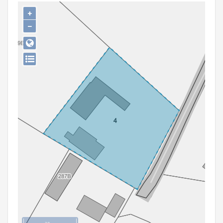
Persoon of collectief
+
−
Downloads
Hergebruik
Aanmelden