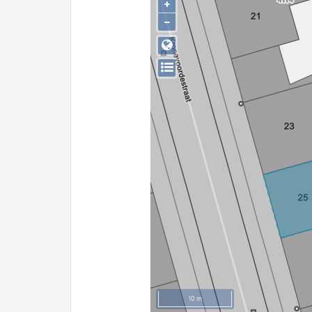
+
−
10 m