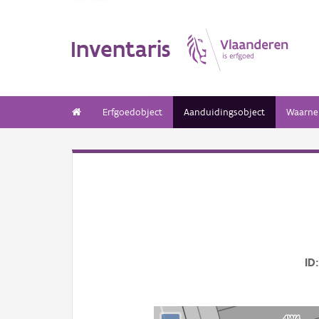
Inventaris
Erfgoedobject
Aanduidingsobject
Waarne
ID