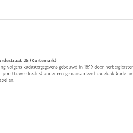
rdestraat 25 (Kortemark)
ng volgens kadastergegevens gebouwd in 1899 door herbergierst
+ poorttravee (rechts) onder een gemansardeerd zadeldak (rode m
apellen.