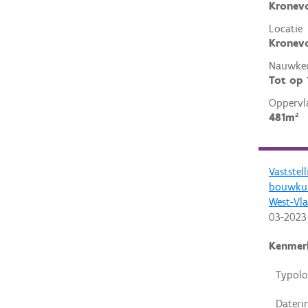
Kronev
Locatie
Kronevo
Nauwkeu
Tot op
Oppervl
481m²
Vaststel
bouwkun
West-Vl
03-2023
Kenmer
Typolo
Dateri