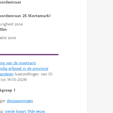
oordestraat
ordestraat 25 (Kortemark)
righeid zone
 15m
akte zone
ling van de inventaris
dig erfgoed in de provincie
aanderen
(vaststellingen: van
01-
tot
14-05-2024
)
kgroep 1
gie:
dorpswoningen
ng:
vierde kwart 19de eeuw