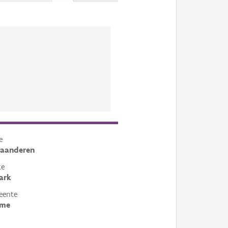
e
laanderen
te
ark
eente
ame