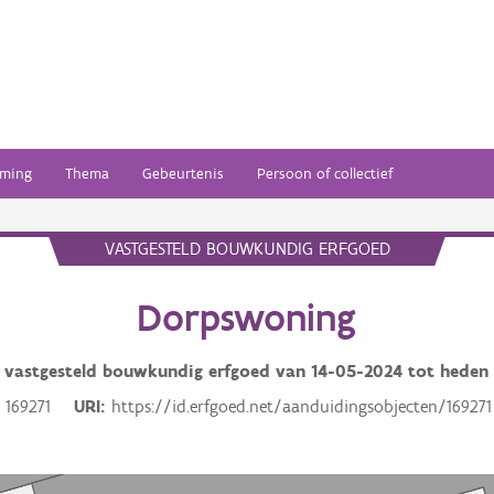
ming
Thema
Gebeurtenis
Persoon of collectief
VASTGESTELD BOUWKUNDIG ERFGOED
Dorpswoning
vastgesteld bouwkundig erfgoed van
14-05-2024
tot heden
169271
URI
https://id.erfgoed.net/aanduidingsobjecten/169271