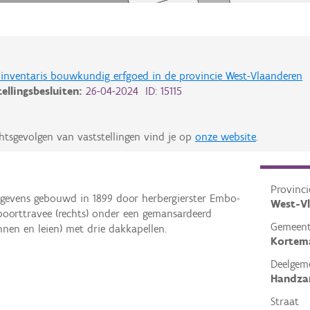
de inventaris bouwkundig erfgoed in de provincie West-Vlaanderen
tellingsbesluiten:
26-04-2024 ID: 15115
htsgevolgen van vaststellingen vind je op
onze website
.
Provinci
egevens gebouwd in 1899 door herbergierster Embo-
West-V
oorttravee (rechts) onder een gemansardeerd
Gemeen
nen en leien) met drie dakkapellen.
Kortem
Deelgem
Handz
Straat