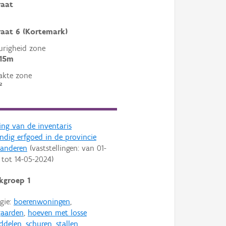
raat
raat 6 (Kortemark)
righeid zone
 15m
akte zone
²
ling van de inventaris
dig erfgoed in de provincie
aanderen
(vaststellingen: van
01-
tot
14-05-2024
)
kgroep 1
gie:
boerenwoningen
,
aarden
,
hoeven met losse
ddelen
,
schuren
,
stallen