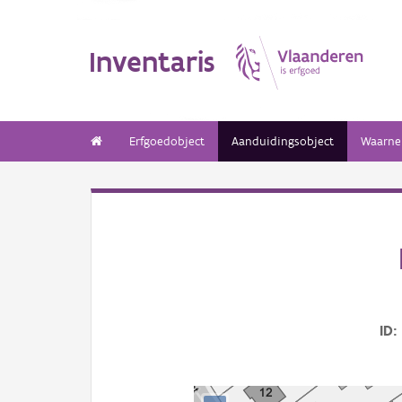
Inventaris
Erfgoedobject
Aanduidingsobject
Waarne
ID