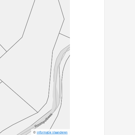
©
Informatie Vlaanderen