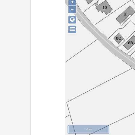
+
−
50 m