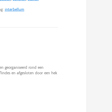
ng:
interbellum
en georganiseerd rond een
flindes en afgesloten door een hek