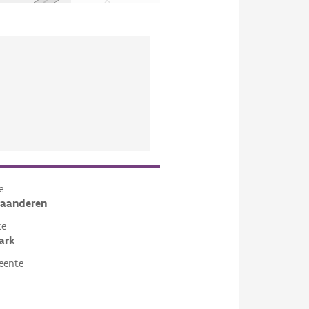
e
laanderen
te
ark
eente