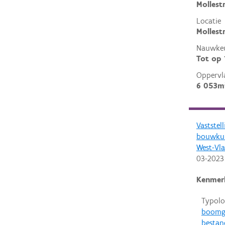
Mollest
Locatie
Mollest
Nauwkeu
Tot op
Oppervl
6 053m
Vaststel
bouwkun
West-Vl
03-2023
Kenmer
Typolo
boomg
bestan