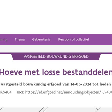
ming
Thema
Gebeurtenis
Persoon of collectief
VASTGESTELD BOUWKUNDIG ERFGOED
Hoeve met losse bestanddele
vastgesteld bouwkundig erfgoed van
14-05-2024
tot heden
169404
URI
https://id.erfgoed.net/aanduidingsobjecten/16940