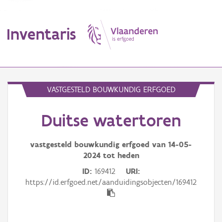
Inventaris
MENU
VASTGESTELD BOUWKUNDIG ERFGOED
Duitse watertoren
Erfgoedobject
Aanduidingsobject
vastgesteld bouwkundig erfgoed van
14-05-
2024
tot heden
Waarneming
ID
169412
URI
https://id.erfgoed.net/aanduidingsobjecten/169412
Thema
Gebeurtenis