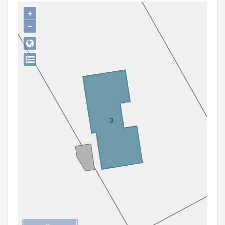
Persoon of collectief
+
−
Downloads
Hergebruik
Aanmelden