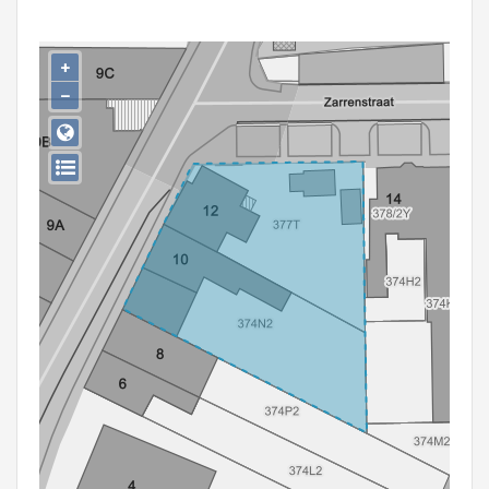
Persoon of collectief
Downloads
+
−
Hergebruik
Aanmelden