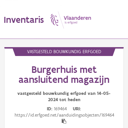
Inventaris
MENU
VASTGESTELD BOUWKUNDIG ERFGOED
Burgerhuis met
Erfgoedobject
aansluitend magazijn
Aanduidingsobject
vastgesteld bouwkundig erfgoed van
14-05-
Waarneming
2024
tot heden
Thema
ID
169464
URI
https://id.erfgoed.net/aanduidingsobjecten/169464
Gebeurtenis