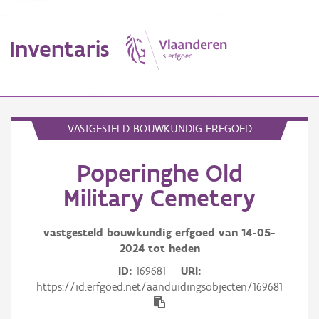
Inventaris
MENU
VASTGESTELD BOUWKUNDIG ERFGOED
Poperinghe Old
Erfgoedobject
Military Cemetery
Aanduidingsobject
vastgesteld bouwkundig erfgoed van
14-05-
Waarneming
2024
tot heden
Thema
ID
169681
URI
https://id.erfgoed.net/aanduidingsobjecten/169681
Gebeurtenis