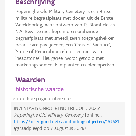
Beschrijving
Poperinghe Old Military Cemetery is een Britse
militaire begraafplaats met doden uit de Eerste
Wereldoorlog, naar ontwerp van R. Blomfield en
N.A. Rew. De met hoge muren omheinde
begraafplaats met smeedijzeren toegangshekken
bevat twee paviljoenen, een 'Cross of Sacrifice',
'Stone of Remembrance' en rijen met witte
'headstones'. Het geheel wordt getooid met
markeringsbomen, klimplanten en bloemperken.
Waarden
historische waarde
Je kan deze pagina citeren als:
INVENTARIS ONROEREND ERFGOED 2026:
Poperinghe Old Military Cemetery
[online],
https://id.erfgoed.net/aanduidingsobjecten/169681
(geraadpleegd op
7 augustus 2026
).