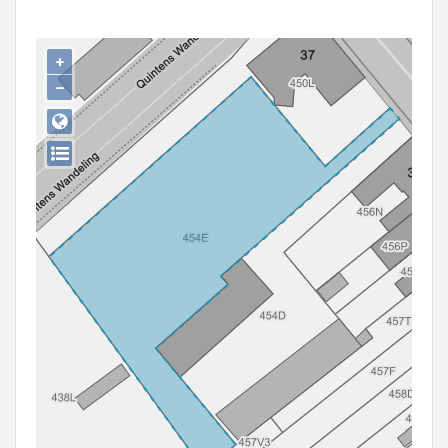
Persoon of collectief
Downloads
+
−
Hergebruik
Aanmelden