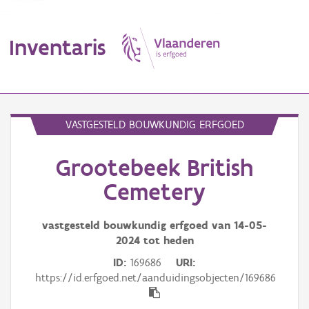
Inventaris
MENU
VASTGESTELD BOUWKUNDIG ERFGOED
Grootebeek British
Erfgoedobject
Cemetery
Aanduidingsobject
vastgesteld bouwkundig erfgoed van
14-05-
Waarneming
2024
tot heden
Thema
ID
169686
URI
https://id.erfgoed.net/aanduidingsobjecten/169686
Gebeurtenis