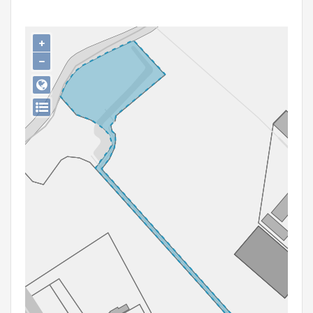
Persoon of collectief
Downloads
+
−
Hergebruik
Aanmelden