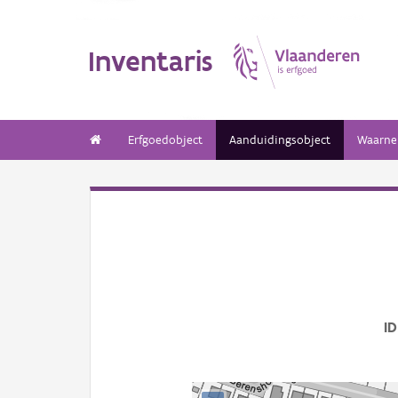
Inventaris
Erfgoedobject
Aanduidingsobject
Waarne
ID