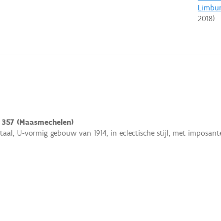
Limbu
2018
)
 357 (Maasmechelen)
al, U-vormig gebouw van 1914, in eclectische stijl, met imposante