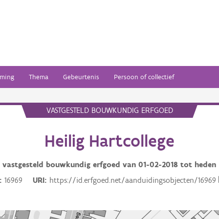
ming
Thema
Gebeurtenis
Persoon of collectief
VASTGESTELD BOUWKUNDIG ERFGOED
Heilig Hartcollege
vastgesteld bouwkundig erfgoed van
01-02-2018
tot heden
16969
URI
https://id.erfgoed.net/aanduidingsobjecten/16969