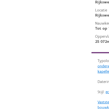
Rijkswe
Locatie
Rijkswe
Nauwkeu
Tot op
Oppervl
25 072
Typolo
onderw
kapell
Dateri
Stijl:
ec
Vastste
bouwku