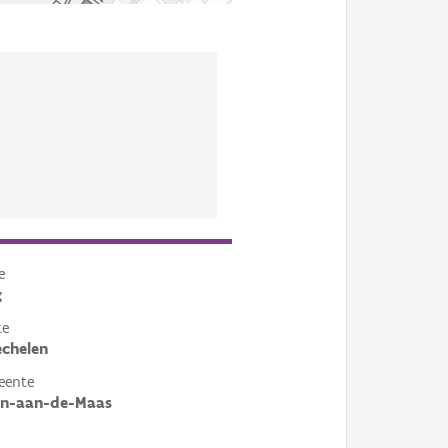
e
g
te
chelen
eente
en-aan-de-Maas