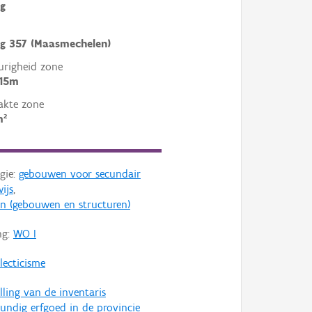
g
g 357 (Maasmechelen)
righeid zone
 15m
akte zone
m²
gie:
gebouwen voor secundair
ijs
,
en (gebouwen en structuren)
ng:
WO I
lecticisme
lling van de inventaris
ndig erfgoed in de provincie