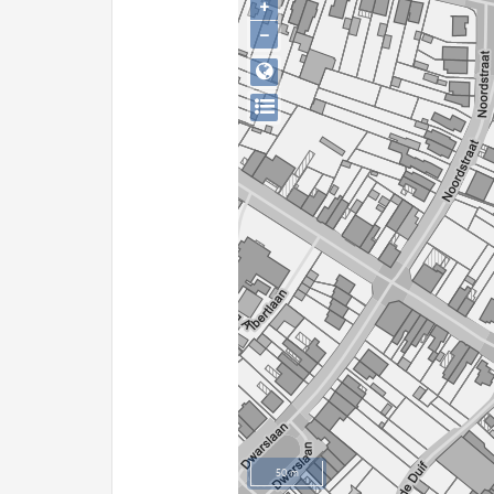
+
−
50 m