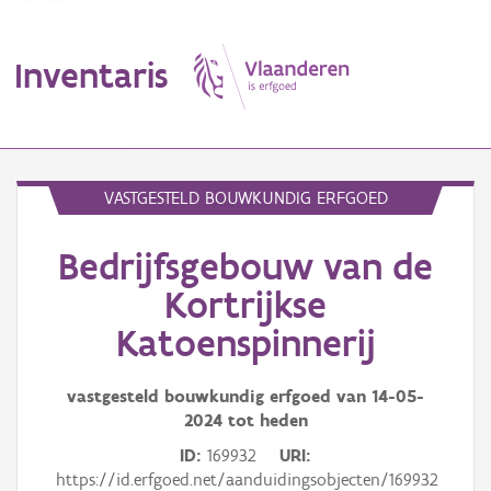
Inventaris
MENU
VASTGESTELD BOUWKUNDIG ERFGOED
Bedrijfsgebouw van de
Erfgoedobject
Kortrijkse
Aanduidingsobject
Katoenspinnerij
Waarneming
vastgesteld bouwkundig erfgoed van
14-05-
Thema
2024
tot heden
ID
169932
URI
Gebeurtenis
https://id.erfgoed.net/aanduidingsobjecten/169932