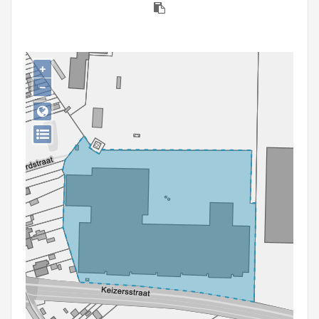
Persoon of collectief
Downloads
+
Hergebruik
−
Aanmelden