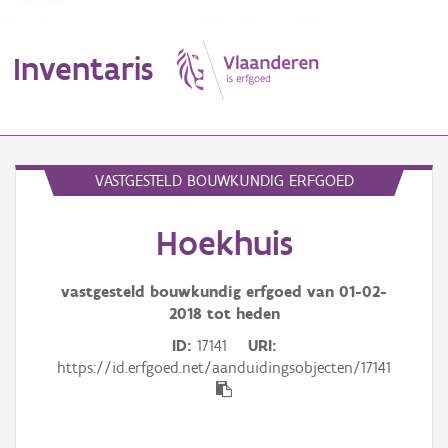
Inventaris
MENU
VASTGESTELD BOUWKUNDIG ERFGOED
Hoekhuis
Erfgoedobject
Aanduidingsobject
vastgesteld bouwkundig erfgoed van
01-02-
2018
tot heden
Waarneming
ID
17141
URI
https://id.erfgoed.net/aanduidingsobjecten/17141
Thema
Gebeurtenis