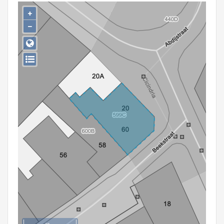
Persoon of collectief
+
−
Downloads
Hergebruik
Aanmelden