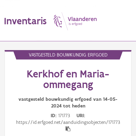
Inventaris
MENU
VASTGESTELD BOUWKUNDIG ERFGOED
Kerkhof en Maria-
Erfgoedobject
ommegang
Aanduidingsobject
vastgesteld bouwkundig erfgoed van
14-05-
Waarneming
2024
tot heden
Thema
ID
171773
URI
https://id.erfgoed.net/aanduidingsobjecten/171773
Gebeurtenis