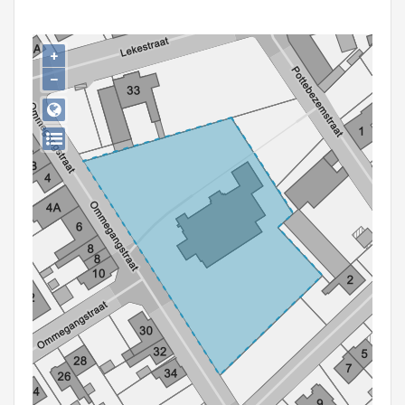
Persoon of collectief
Downloads
+
−
Hergebruik
Aanmelden