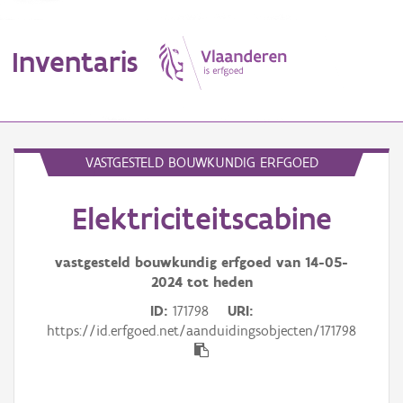
Inventaris
MENU
VASTGESTELD BOUWKUNDIG ERFGOED
Elektriciteitscabine
Erfgoedobject
Aanduidingsobject
vastgesteld bouwkundig erfgoed van
14-05-
2024
tot heden
Waarneming
ID
171798
URI
https://id.erfgoed.net/aanduidingsobjecten/171798
Thema
Gebeurtenis