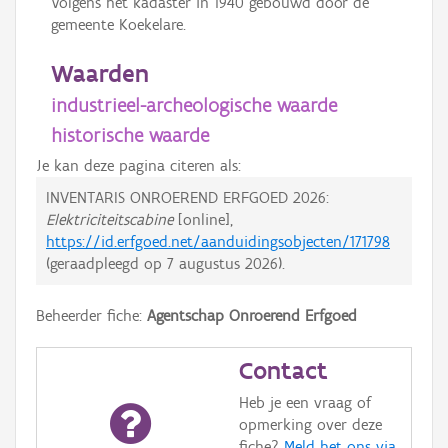
Volgens het kadaster in 1940 gebouwd door de
gemeente Koekelare.
Waarden
industrieel-archeologische waarde
historische waarde
Je kan deze pagina citeren als:
INVENTARIS ONROEREND ERFGOED 2026:
Elektriciteitscabine
[online],
https://id.erfgoed.net/aanduidingsobjecten/171798
(geraadpleegd op
7 augustus 2026
).
Beheerder fiche:
Agentschap Onroerend Erfgoed
Contact
Heb je een vraag of
opmerking over deze
fiche?
Meld het ons via