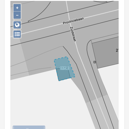
Persoon of collectief
+
−
Downloads
Hergebruik
Aanmelden