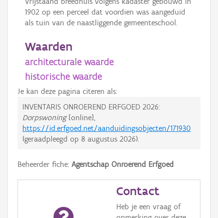
Vrijstaand breedhuis volgens kadaster gebouwd in
1902 op een perceel dat voordien was aangeduid
als tuin van de naastliggende gemeenteschool.
Waarden
architecturale waarde
historische waarde
Je kan deze pagina citeren als:
INVENTARIS ONROEREND ERFGOED 2026:
Dorpswoning
[online],
https://id.erfgoed.net/aanduidingsobjecten/171930
(geraadpleegd op
8 augustus 2026
).
Beheerder fiche:
Agentschap Onroerend Erfgoed
Contact
Heb je een vraag of
opmerking over deze