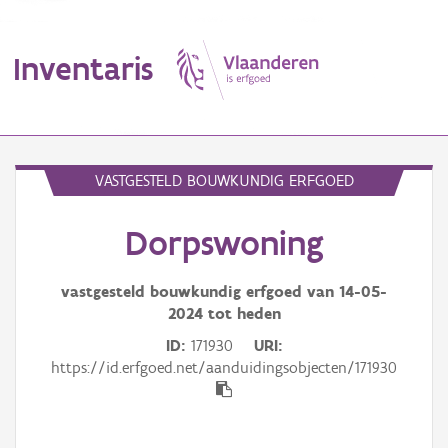
Inventaris
MENU
VASTGESTELD BOUWKUNDIG ERFGOED
Dorpswoning
Erfgoedobject
Aanduidingsobject
vastgesteld bouwkundig erfgoed van
14-05-
2024
tot heden
Waarneming
ID
171930
URI
https://id.erfgoed.net/aanduidingsobjecten/171930
Thema
Gebeurtenis