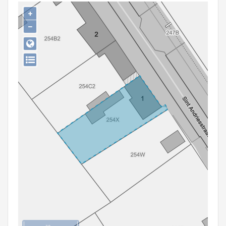
Persoon of collectief
+
−
Downloads
Hergebruik
Aanmelden