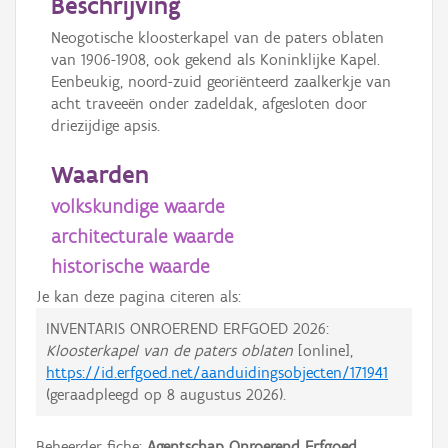
Beschrijving
Neogotische kloosterkapel van de paters oblaten
van 1906-1908, ook gekend als Koninklijke Kapel.
Eenbeukig, noord-zuid georiënteerd zaalkerkje van
acht traveeën onder zadeldak, afgesloten door
driezijdige apsis.
Waarden
volkskundige waarde
architecturale waarde
historische waarde
Je kan deze pagina citeren als:
INVENTARIS ONROEREND ERFGOED 2026:
Kloosterkapel van de paters oblaten
[online],
https://id.erfgoed.net/aanduidingsobjecten/171941
(geraadpleegd op
8 augustus 2026
).
Beheerder fiche:
Agentschap Onroerend Erfgoed