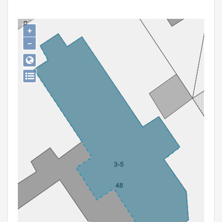
Persoon of collectief
Downloads
+
−
Hergebruik
Aanmelden