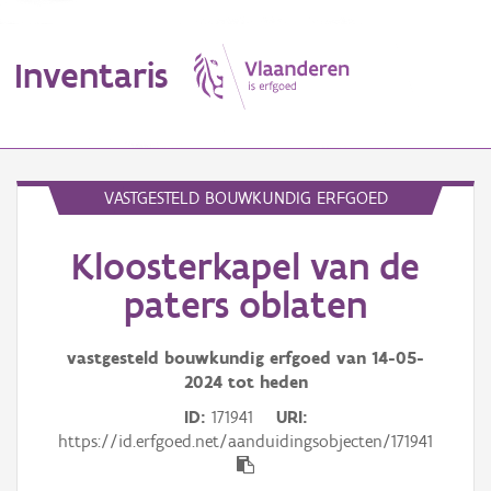
Inventaris
MENU
VASTGESTELD BOUWKUNDIG ERFGOED
Kloosterkapel van de
Erfgoedobject
paters oblaten
Aanduidingsobject
vastgesteld bouwkundig erfgoed van
14-05-
Waarneming
2024
tot heden
Thema
ID
171941
URI
https://id.erfgoed.net/aanduidingsobjecten/171941
Gebeurtenis