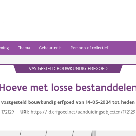
ming
Thema
Gebeurtenis
Persoon of collectief
VASTGESTELD BOUWKUNDIG ERFGOED
Hoeve met losse bestanddele
vastgesteld bouwkundig erfgoed van
14-05-2024
tot heden
172129
URI
https://id.erfgoed.net/aanduidingsobjecten/172129