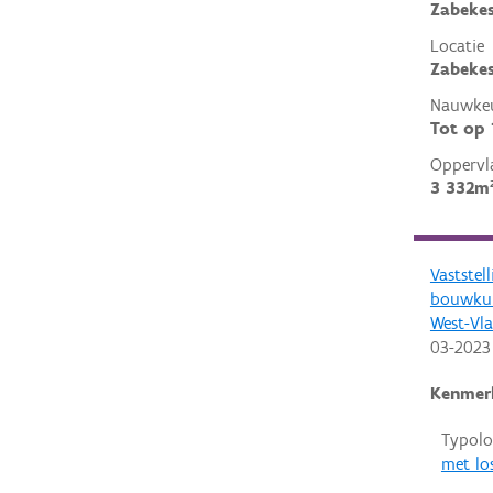
Zabekes
Locatie
Zabekes
Nauwkeu
Tot op
Oppervl
3 332m
Vaststel
bouwkun
West-Vl
03-2023
Kenmer
Typolo
met lo