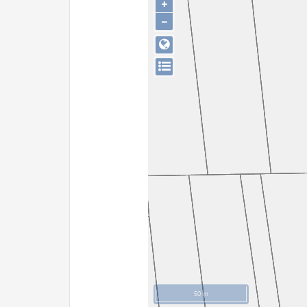
+
−
50 m