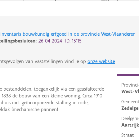
de inventaris bouwkundig erfgoed in de provincie West-Vlaanderen
tellingsbesluiten:
26-04-2024 ID: 15115
htsgevolgen van vaststellingen vind je op
onze website
.
Provinci
e bestanddelen, toegankelijk via een geasfalteerde
West-V
in 1838 de bouw van een kleine woning. Circa 1910
Gemeen
uis met geïncorporeerde stalling in rode,
Zedelg
eldak (mechanische pannen).
Deelgem
Aartrij
Straat