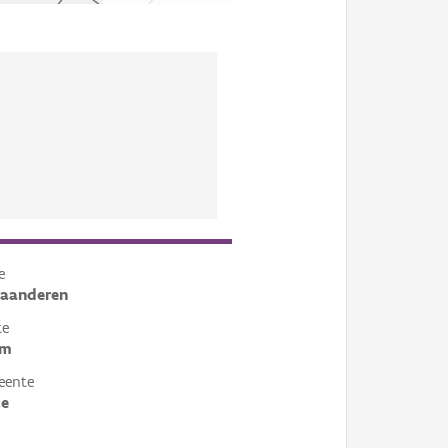
e
laanderen
te
em
eente
ke