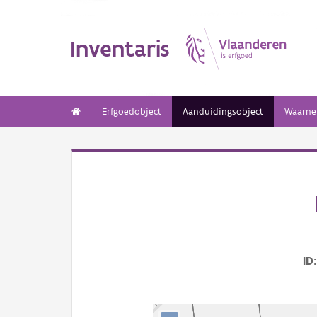
Inventaris
Erfgoedobject
Aanduidingsobject
Waarne
ID