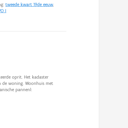
ng:
tweede kwart 19de eeuw
,
O I
teerde oprit. Het kadaster
van de woning. Woonhuis met
hanische pannen).