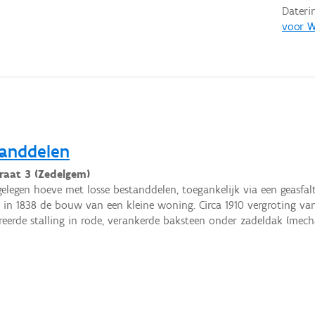
Dateri
voor W
tanddelen
raat 3 (Zedelgem)
gelegen hoeve met losse bestanddelen, toegankelijk via een geasfal
rt in 1838 de bouw van een kleine woning. Circa 1910 vergroting 
reerde stalling in rode, verankerde baksteen onder zadeldak (mec