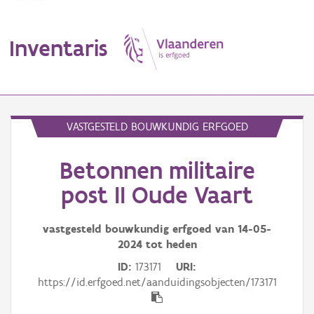
Inventaris
MENU
VASTGESTELD BOUWKUNDIG ERFGOED
Betonnen militaire
Erfgoedobject
post II Oude Vaart
Aanduidingsobject
vastgesteld bouwkundig erfgoed van
14-05-
Waarneming
2024
tot heden
Thema
ID
173171
URI
https://id.erfgoed.net/aanduidingsobjecten/173171
Gebeurtenis