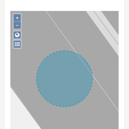
Persoon of collectief
Downloads
+
−
Hergebruik
Aanmelden