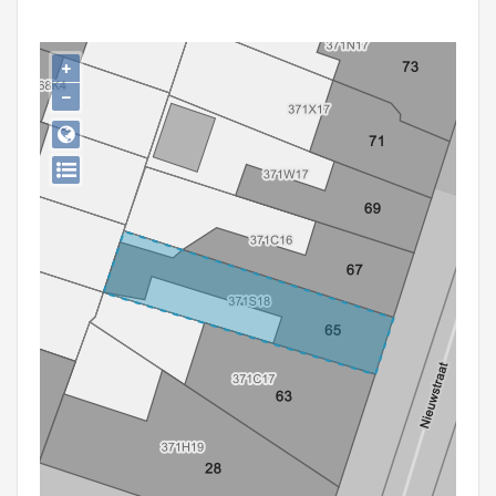
Persoon of collectief
Downloads
+
−
Hergebruik
Aanmelden