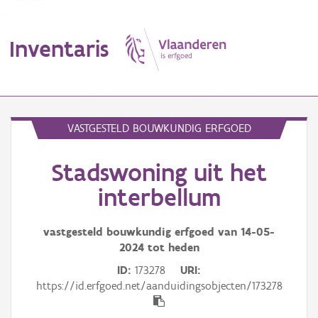
Inventaris
MENU
VASTGESTELD BOUWKUNDIG ERFGOED
Stadswoning uit het
Erfgoedobject
interbellum
Aanduidingsobject
vastgesteld bouwkundig erfgoed van
14-05-
Waarneming
2024
tot heden
Thema
ID
173278
URI
https://id.erfgoed.net/aanduidingsobjecten/173278
Gebeurtenis