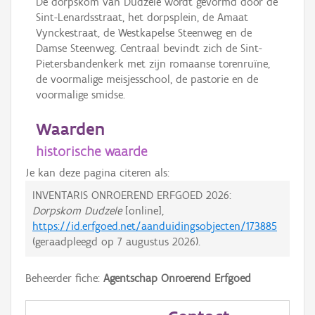
De dorpskom van Dudzele wordt gevormd door de
Sint-Lenardsstraat, het dorpsplein, de Amaat
Vynckestraat, de Westkapelse Steenweg en de
Damse Steenweg. Centraal bevindt zich de Sint-
Pietersbandenkerk met zijn romaanse torenruïne,
de voormalige meisjesschool, de pastorie en de
voormalige smidse.
Waarden
historische waarde
Je kan deze pagina citeren als:
INVENTARIS ONROEREND ERFGOED 2026:
Dorpskom Dudzele
[online],
https://id.erfgoed.net/aanduidingsobjecten/173885
(geraadpleegd op
7 augustus 2026
).
Beheerder fiche:
Agentschap Onroerend Erfgoed