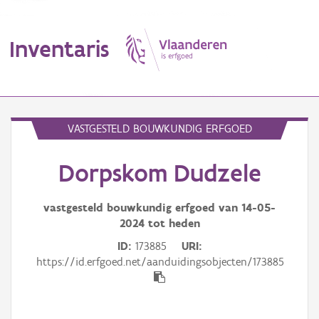
Inventaris
MENU
VASTGESTELD BOUWKUNDIG ERFGOED
Dorpskom Dudzele
Erfgoedobject
Aanduidingsobject
vastgesteld bouwkundig erfgoed van
14-05-
2024
tot heden
Waarneming
ID
173885
URI
https://id.erfgoed.net/aanduidingsobjecten/173885
Thema
Gebeurtenis