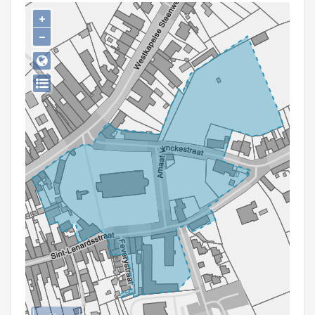
Persoon of collectief
+
−
Downloads
Hergebruik
Aanmelden