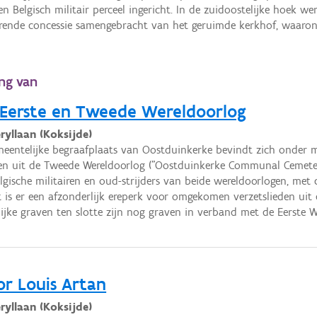
 en Belgisch militair perceel ingericht. In de zuidoostelijke hoek 
ende concessie samengebracht van het geruimde kerkhof, waarond
ing van
 Eerste en Tweede Wereldoorlog
ryllaan (Koksijde)
eentelijke begraafplaats van Oostduinkerke bevindt zich onder me
n uit de Tweede Wereldoorlog ("Oostduinkerke Communal Cemetery
lgische militairen en oud-strijders van beide wereldoorlogen, met 
 is er een afzonderlijk ereperk voor omgekomen verzetslieden uit
lijke graven ten slotte zijn nog graven in verband met de Eerste W
or Louis Artan
ryllaan (Koksijde)