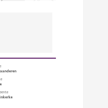
e
laanderen
te
e
eente
inkerke