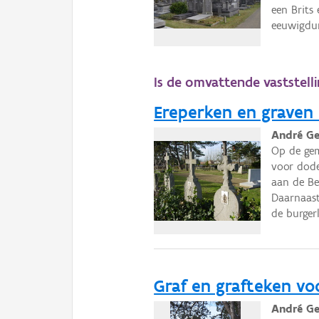
een Brits
eeuwigdur
Is de omvattende vaststell
Ereperken en graven
André Ge
Op de gem
voor dode
aan de Be
Daarnaast
de burger
Graf en grafteken vo
André Ge