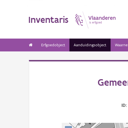
Inventaris
Erfgoedobject
Aanduidingsobject
Waarne
Gemeen
ID