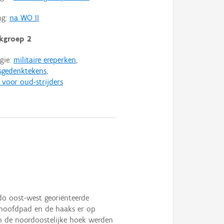
ng:
na WO II
kgroep 2
gie:
militaire ereperken
,
sgedenktekens
,
 voor oud-strijders
do oost-west georiënteerde
 hoofdpad en de haaks er op
In de noordoostelijke hoek werden