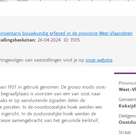
de inventaris bouwkundig erfgoed in de provincie West-Vlaanderen
tellingsbesluiten:
26-04-2024 ID: 15115
htsgevolgen van vaststellingen vind je op
onze website
.
Provinci
uari 1957 in gebruik genomen. De grosso modo oost-
West-V
 begraafplaats is voorzien van een van oost naar
Gemeen
ks er op aansluitende zijpaden delen de
Koksijd
e percelen. In de noordoostelijke hoek werden een
el ingericht. In de zuidoostelijke hoek werden de
Deelgem
essie samengebracht van het geruimde kerkhof,
Oostdu
Straat