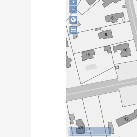
+
−
50 m