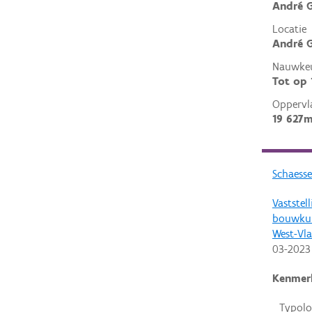
André G
Locatie
André G
Nauwkeu
Tot op
Oppervl
19 627m
Schaesse
Vaststel
bouwkun
West-Vl
03-2023
Kenmer
Typolo