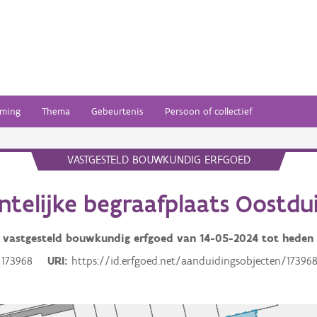
ming
Thema
Gebeurtenis
Persoon of collectief
VASTGESTELD BOUWKUNDIG ERFGOED
telijke begraafplaats Oostdu
vastgesteld bouwkundig erfgoed van
14-05-2024
tot heden
173968
URI
https://id.erfgoed.net/aanduidingsobjecten/17396