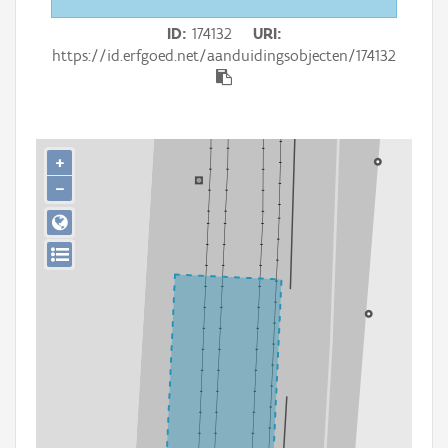
Persoon of collectief
ID
174132
URI
Downloads
https://id.erfgoed.net/aanduidingsobjecten/174132
Hergebruik
Aanmelden
+
−