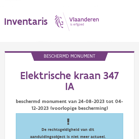
Inventaris
MENU
BESCHERMD MONUMENT
Elektrische kraan 347
Erfgoedobject
IA
Aanduidingsobject
beschermd monument van
24-08-2023
tot
04-
Waarneming
12-2023
(voorlopige bescherming)
Thema
Gebeurtenis
De rechtsgeldigheid van dit
aanduidingsobject is niet meer actueel.