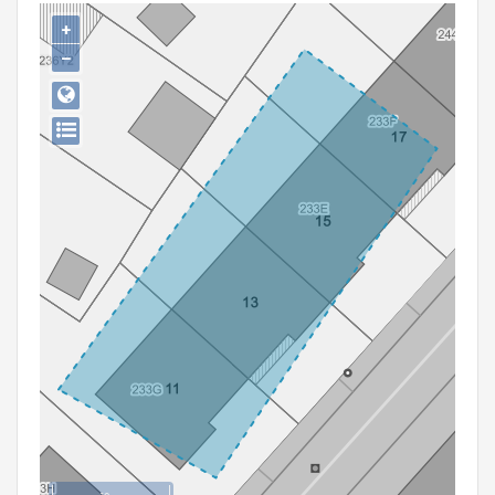
Persoon of collectief
+
−
Downloads
Hergebruik
Aanmelden