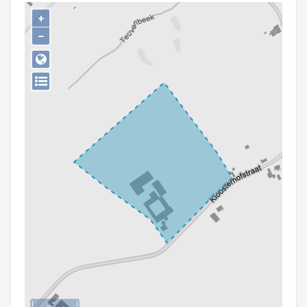
Persoon of collectief
+
−
Downloads
Hergebruik
Aanmelden