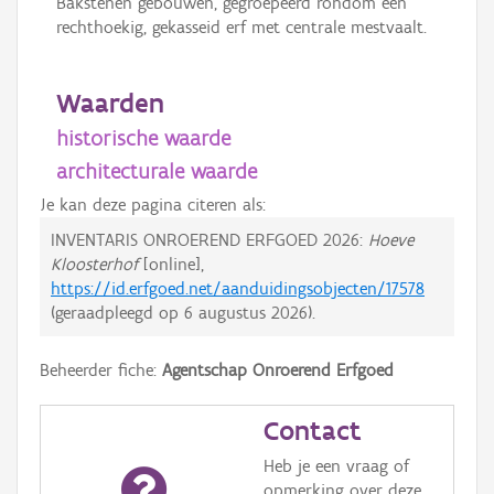
Bakstenen gebouwen, gegroepeerd rondom een
rechthoekig, gekasseid erf met centrale mestvaalt.
Waarden
historische waarde
architecturale waarde
Je kan deze pagina citeren als:
INVENTARIS ONROEREND ERFGOED 2026:
Hoeve
Kloosterhof
[online],
https://id.erfgoed.net/aanduidingsobjecten/17578
(geraadpleegd op
6 augustus 2026
).
Beheerder fiche:
Agentschap Onroerend Erfgoed
Contact
Heb je een vraag of
opmerking over deze