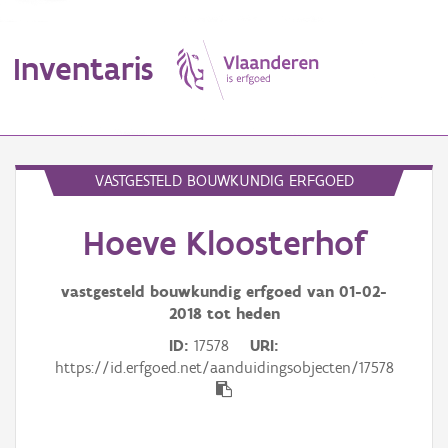
Inventaris
MENU
VASTGESTELD BOUWKUNDIG ERFGOED
Hoeve Kloosterhof
Erfgoedobject
Aanduidingsobject
vastgesteld bouwkundig erfgoed van
01-02-
2018
tot heden
Waarneming
ID
17578
URI
https://id.erfgoed.net/aanduidingsobjecten/17578
Thema
Gebeurtenis