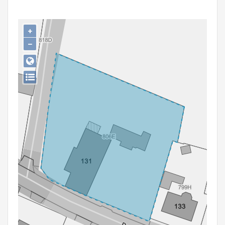
Persoon of collectief
Downloads
+
−
Hergebruik
Aanmelden