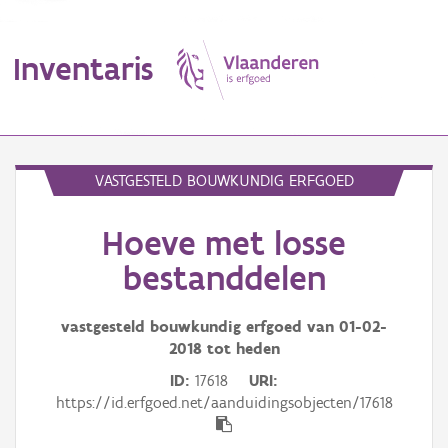
Inventaris
MENU
VASTGESTELD BOUWKUNDIG ERFGOED
Hoeve met losse
Erfgoedobject
bestanddelen
Aanduidingsobject
vastgesteld bouwkundig erfgoed van
01-02-
Waarneming
2018
tot heden
Thema
ID
17618
URI
https://id.erfgoed.net/aanduidingsobjecten/17618
Gebeurtenis