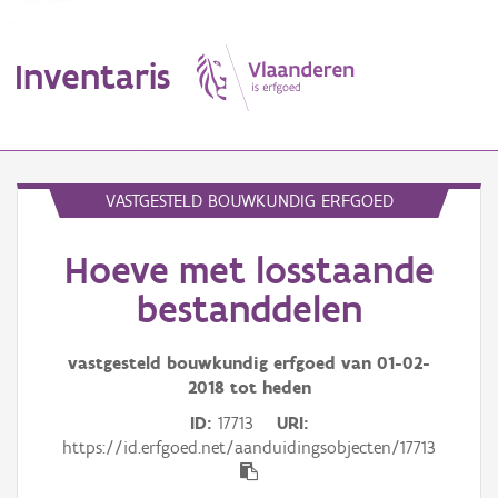
Inventaris
MENU
VASTGESTELD BOUWKUNDIG ERFGOED
Hoeve met losstaande
Erfgoedobject
bestanddelen
Aanduidingsobject
vastgesteld bouwkundig erfgoed van
01-02-
Waarneming
2018
tot heden
Thema
ID
17713
URI
https://id.erfgoed.net/aanduidingsobjecten/17713
Gebeurtenis