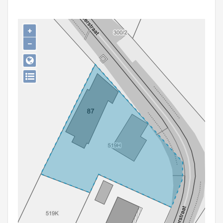
Persoon of collectief
Downloads
+
−
Hergebruik
Aanmelden