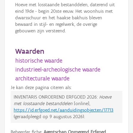
Hoeve met losstaande bestanddelen, daterend uit
eind 19de - begin 20ste eeuw. Het woonhuis met
dwarsschuur en het haakse bakhuis bleven
bewaard in stijl- en regelwerk, de overige
gebouwen zijn versteend.
Waarden
historische waarde
industrieel-archeologische waarde
architecturale waarde
Je kan deze pagina citeren als:
INVENTARIS ONROEREND ERFGOED 2026:
Hoeve
met losstaande bestanddelen
[online],
https://id.erfgoed.net/aanduidingsobjecten/17713
(geraadpleegd op
9 augustus 2026
).
Beheerder fiche:
Agentschap Onroerend Erfgoed