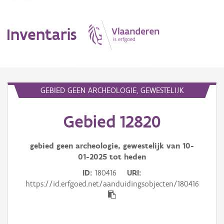
Inventaris
MENU
GEBIED GEEN ARCHEOLOGIE, GEWESTELIJK
Gebied 12820
Erfgoedobject
Aanduidingsobject
gebied geen archeologie, gewestelijk van
10-
01-2025
tot heden
Waarneming
ID
180416
URI
https://id.erfgoed.net/aanduidingsobjecten/180416
Thema
Gebeurtenis