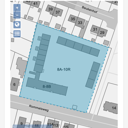
Persoon of collectief
+
−
Downloads
Hergebruik
Aanmelden