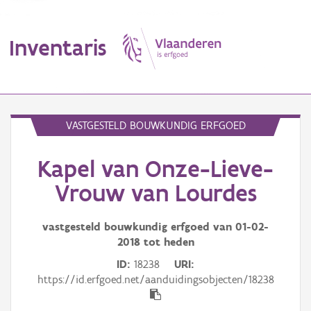
Inventaris
MENU
VASTGESTELD BOUWKUNDIG ERFGOED
Kapel van Onze-Lieve-
Erfgoedobject
Vrouw van Lourdes
Aanduidingsobject
vastgesteld bouwkundig erfgoed van
01-02-
Waarneming
2018
tot heden
Thema
ID
18238
URI
https://id.erfgoed.net/aanduidingsobjecten/18238
Gebeurtenis