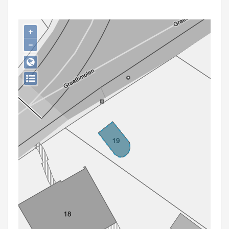
Persoon of collectief
Downloads
+
−
Hergebruik
Aanmelden