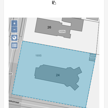
Persoon of collectief
Downloads
+
Hergebruik
−
Aanmelden