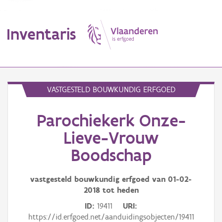
Inventaris
MENU
VASTGESTELD BOUWKUNDIG ERFGOED
Parochiekerk Onze-
Erfgoedobject
Lieve-Vrouw
Aanduidingsobject
Boodschap
Waarneming
vastgesteld bouwkundig erfgoed van
01-02-
Thema
2018
tot heden
ID
19411
URI
Gebeurtenis
https://id.erfgoed.net/aanduidingsobjecten/19411