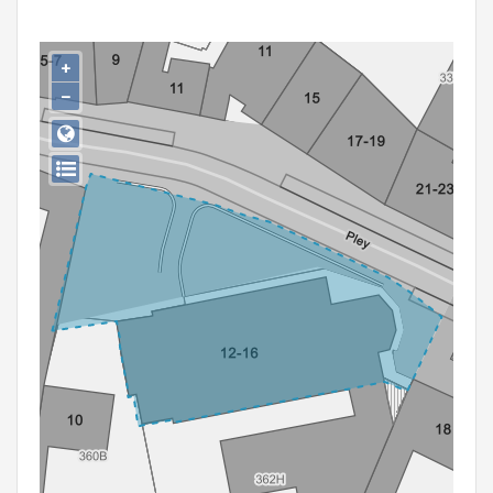
Persoon of collectief
Downloads
+
−
Hergebruik
Aanmelden