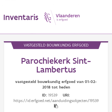
Inventaris
MENU
VASTGESTELD BOUWKUNDIG ERFGOED
Parochiekerk Sint-
Erfgoedobject
Lambertus
Aanduidingsobject
vastgesteld bouwkundig erfgoed van
01-02-
Waarneming
2018
tot heden
Thema
ID
19539
URI
https://id.erfgoed.net/aanduidingsobjecten/19539
Gebeurtenis