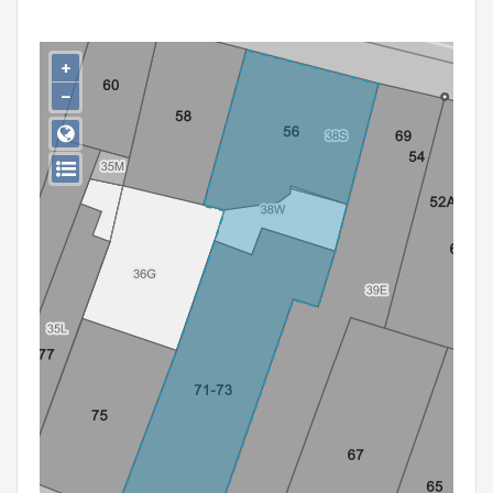
Persoon of collectief
Downloads
+
−
Hergebruik
Aanmelden