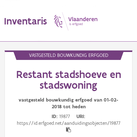
Inventaris
MENU
VASTGESTELD BOUWKUNDIG ERFGOED
Restant stadshoeve en
Erfgoedobject
stadswoning
Aanduidingsobject
vastgesteld bouwkundig erfgoed van
01-02-
Waarneming
2018
tot heden
Thema
ID
19877
URI
https://id.erfgoed.net/aanduidingsobjecten/19877
Gebeurtenis