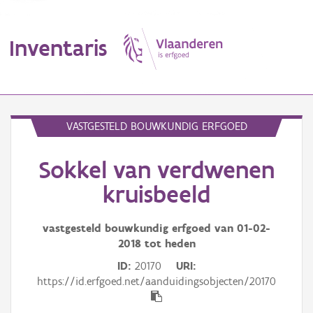
Inventaris
MENU
VASTGESTELD BOUWKUNDIG ERFGOED
Sokkel van verdwenen
Erfgoedobject
kruisbeeld
Aanduidingsobject
vastgesteld bouwkundig erfgoed van
01-02-
Waarneming
2018
tot heden
Thema
ID
20170
URI
https://id.erfgoed.net/aanduidingsobjecten/20170
Gebeurtenis