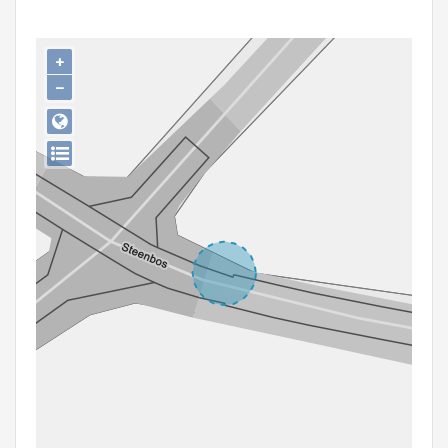
Persoon of collectief
Downloads
+
−
Hergebruik
Aanmelden