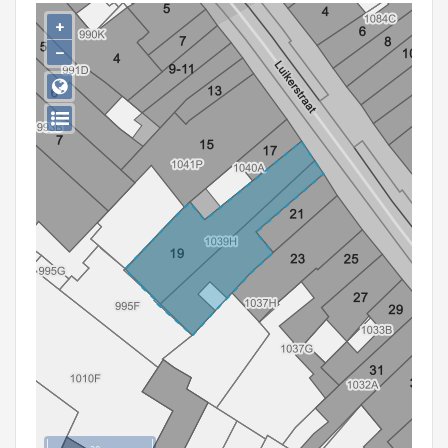
Persoon of collectief
+
−
Downloads
Hergebruik
Aanmelden