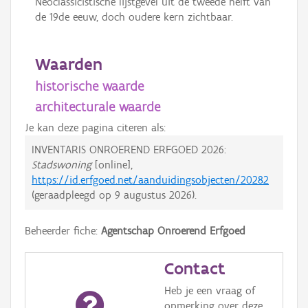
Neoclassicistische lijstgevel uit de tweede helft van
de 19de eeuw, doch oudere kern zichtbaar.
Waarden
historische waarde
architecturale waarde
Je kan deze pagina citeren als:
INVENTARIS ONROEREND ERFGOED 2026:
Stadswoning
[online],
https://id.erfgoed.net/aanduidingsobjecten/20282
(geraadpleegd op
9 augustus 2026
).
Beheerder fiche:
Agentschap Onroerend Erfgoed
Contact
Heb je een vraag of
opmerking over deze