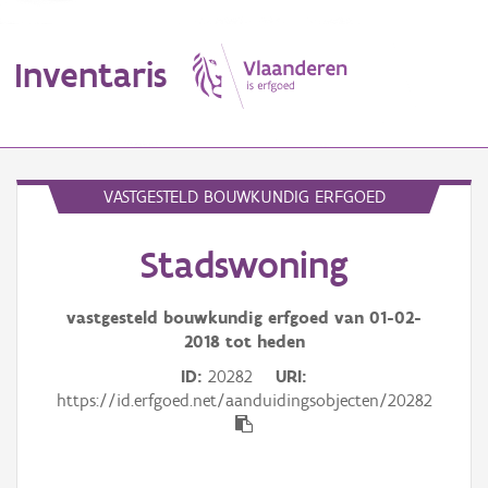
Inventaris
MENU
VASTGESTELD BOUWKUNDIG ERFGOED
Stadswoning
Erfgoedobject
Aanduidingsobject
vastgesteld bouwkundig erfgoed van
01-02-
2018
tot heden
Waarneming
ID
20282
URI
https://id.erfgoed.net/aanduidingsobjecten/20282
Thema
Gebeurtenis