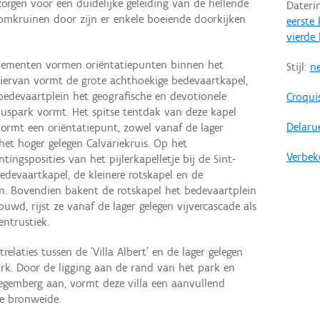
orgen voor een duidelijke geleiding van de hellende
Dateri
mkruinen door zijn er enkele boeiende doorkijken
eerste
vierde
ementen vormen oriëntatiepunten binnen het
Stijl:
n
iervan vormt de grote achthoekige bedevaartkapel,
edevaartplein het geografische en devotionele
Croquis
uspark vormt. Het spitse tentdak van deze kapel
Delaru
ormt een oriëntatiepunt, zowel vanaf de lager
 het hoger gelegen Calvariekruis. Op het
Verbek
ingsposities van het pijlerkapelletje bij de Sint-
devaartkapel, de kleinere rotskapel en de
in. Bovendien bakent de rotskapel het bedevaartplein
uwd, rijst ze vanaf de lager gelegen vijvercascade als
entrustiek.
elaties tussen de 'Villa Albert' en de lager gelegen
k. Door de ligging aan de rand van het park en
iegemberg aan, vormt deze villa een aanvullend
de bronweide.