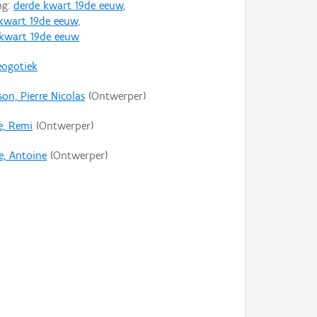
ng:
derde kwart 19de eeuw
,
 kwart 19de eeuw
,
 kwart 19de eeuw
eogotiek
on, Pierre Nicolas
(Ontwerper)
e, Remi
(Ontwerper)
e, Antoine
(Ontwerper)