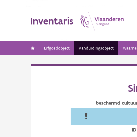
Inventaris
Erfgoedobject
Aanduidingsobject
Waarne
S
beschermd cultuu
ID