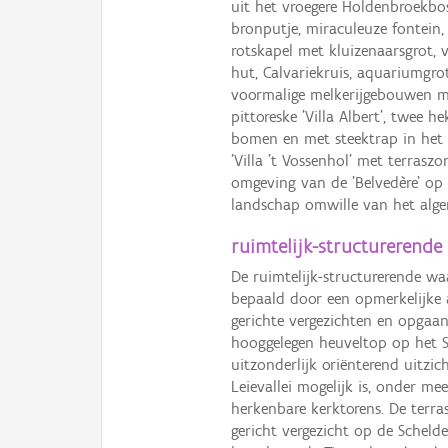
uit het vroegere Holdenbroekbos,
bronputje, miraculeuze fontein,
rotskapel met kluizenaarsgrot,
hut, Calvariekruis, aquariumgrot
voormalige melkerijgebouwen m
pittoreske 'Villa Albert', twee 
bomen en met steektrap in het t
'Villa 't Vossenhol' met terras
omgeving van de 'Belvedère' op 
landschap omwille van het alg
ruimtelijk-structurerende
De ruimtelijk-structurerende w
bepaald door een opmerkelijke 
gerichte vergezichten en opgaan
hooggelegen heuveltop op het S
uitzonderlijk oriënterend uitzi
Leievallei mogelijk is, onder 
herkenbare kerktorens. De terra
gericht vergezicht op de Schel