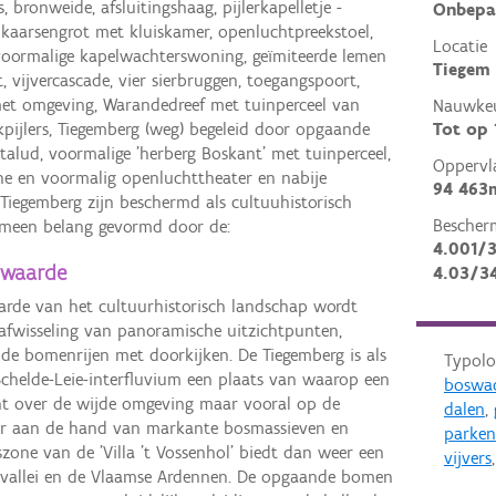
 bronweide, afsluitingshaag, pijlerkapelletje -
Onbepa
 kaarsengrot met kluiskamer, openluchtpreekstoel,
Locatie
 voormalige kapelwachterswoning, geïmiteerde lemen
Tiegem
, vijvercascade, vier sierbruggen, toegangspoort,
et omgeving, Warandedreef met tuinperceel van
Nauwkeu
hekpijlers, Tiegemberg (weg) begeleid door opgaande
Tot op
alud, voormalige 'herberg Boskant' met tuinperceel,
Oppervl
zone en voormalig openluchttheater en nabije
94 463
Tiegemberg zijn beschermd als cultuuhistorisch
Bescher
emeen belang gevormd door de:
4.001/
 waarde
4.03/3
aarde van het cultuurhistorisch landschap wordt
afwisseling van panoramische uitzichtpunten,
de bomenrijen met doorkijken. De Tiegemberg is als
Typolo
chelde-Leie-interfluvium een plaats van waarop een
boswa
cht over de wijde omgeving maar vooral op de
dalen
,
meer aan de hand van markante bosmassieven en
parken
szone van de 'Villa 't Vossenhol' biedt dan weer een
vijvers
devallei en de Vlaamse Ardennen. De opgaande bomen