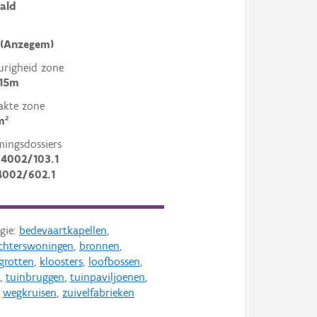
ald
 (Anzegem)
righeid zone
 15m
akte zone
m²
mingsdossiers
34002/103.1
4002/602.1
gie:
bedevaartkapellen
,
chterswoningen
,
bronnen
,
grotten
,
kloosters
,
loofbossen
,
,
tuinbruggen
,
tuinpaviljoenen
,
,
wegkruisen
,
zuivelfabrieken