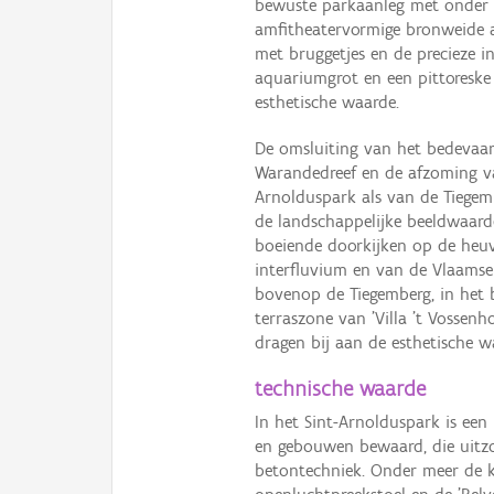
bewuste parkaanleg met onder 
amfitheatervormige bronweide a
met bruggetjes en de precieze i
aquariumgrot en een pittoreske v
esthetische waarde.
De omsluiting van het bedevaar
Warandedreef en de afzoming va
Arnolduspark als van de Tiegem
de landschappelijke beeldwaar
boeiende doorkijken op de heuv
interfluvium en van de Vlaams
bovenop de Tiegemberg, in het b
terraszone van 'Villa 't Vossenho
dragen bij aan de esthetische w
technische waarde
In het Sint-Arnolduspark is een
en gebouwen bewaard, die uitz
betontechniek. Onder meer de k