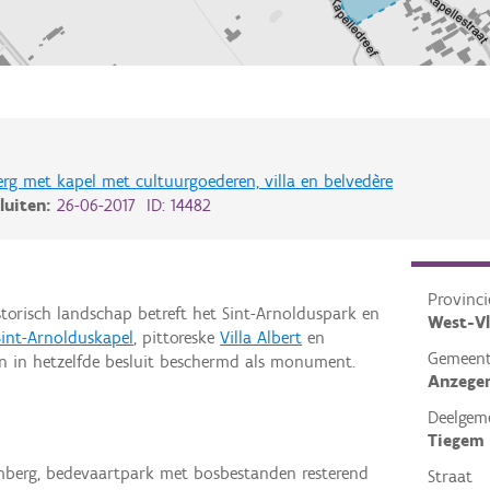
rg met kapel met cultuurgoederen, villa en belvedère
luiten:
26-06-2017 ID: 14482
Provinci
torisch landschap betreft het Sint-Arnolduspark en
West-V
Sint-Arnolduskapel
, pittoreske
Villa Albert
en
Gemeen
 in hetzelfde besluit beschermd als monument.
Anzege
Deelgem
Tiegem
mberg, bedevaartpark met bosbestanden resterend
Straat