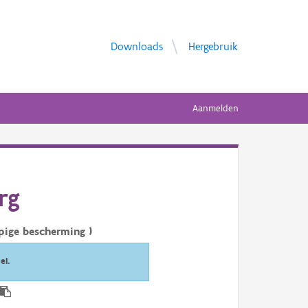
Downloads
Hergebruik
Aanmelden
rg
pige bescherming )
el.