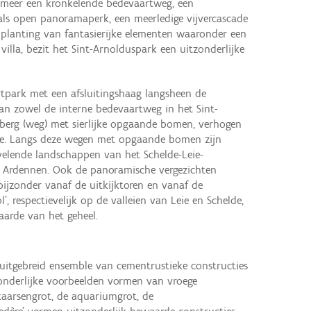
meer een kronkelende bedevaartweg, een
ls open panoramaperk, een meerledige vijvercascade
nplanting van fantasierijke elementen waaronder een
illa, bezit het Sint-Arnolduspark een uitzonderlijke
tpark met een afsluitingshaag langsheen de
n zowel de interne bedevaartweg in het Sint-
berg (weg) met sierlijke opgaande bomen, verhogen
de. Langs deze wegen met opgaande bomen zijn
elende landschappen van het Schelde-Leie-
e Ardennen. Ook de panoramische vergezichten
ijzonder vanaf de uitkijktoren en vanaf de
l', respectievelijk op de valleien van Leie en Schelde,
aarde van het geheel.
 uitgebreid ensemble van cementrustieke constructies
onderlijke voorbeelden vormen van vroege
aarsengrot, de aquariumgrot, de