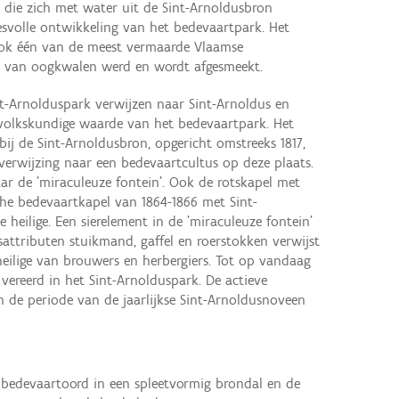
 die zich met water uit de Sint-Arnoldusbron
esvolle ontwikkeling van het bedevaartpark. Het
ok één van de meest vermaarde Vlaamse
 van oogkwalen werd en wordt afgesmeekt.
nt-Arnolduspark verwijzen naar Sint-Arnoldus en
volkskundige waarde van het bedevaartpark. Het
abij de Sint-Arnoldusbron, opgericht omstreeks 1817,
rwijzing naar een bedevaartcultus op deze plaats.
ar de 'miraculeuze fontein'. Ook de rotskapel met
che bedevaartkapel van 1864-1866 met Sint-
heilige. Een sierelement in de 'miraculeuze fontein'
attributen stuikmand, gaffel en roerstokken verwijst
eilige van brouwers en herbergiers. Tot op vandaag
vereerd in het Sint-Arnolduspark. De actieve
in de periode van de jaarlijkse Sint-Arnoldusnoveen
 bedevaartoord in een spleetvormig brondal en de