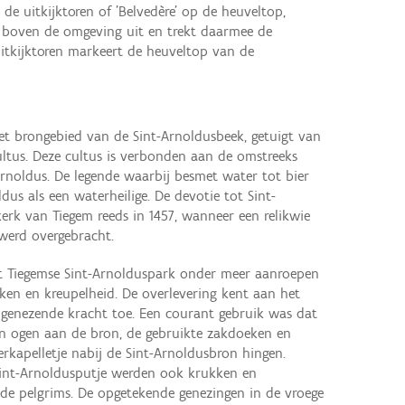
de uitkijktoren of 'Belvedère' op de heuveltop,
ie boven de omgeving uit en trekt daarmee de
itkijktoren markeert de heuveltop van de
et brongebied van de Sint-Arnoldusbeek, getuigt van
ultus. Deze cultus is verbonden aan de omstreeks
Arnoldus. De legende waarbij besmet water tot bier
dus als een waterheilige. De devotie tot Sint-
erk van Tiegem reeds in 1457, wanneer een relikwie
 werd overgebracht.
et Tiegemse Sint-Arnolduspark onder meer aanroepen
uken en kreupelheid. De overlevering kent aan het
 genezende kracht toe. Een courant gebruik was dat
n ogen aan de bron, de gebruikte zakdoeken en
erkapelletje nabij de Sint-Arnoldusbron hingen.
Sint-Arnoldusputje werden ook krukken en
e pelgrims. De opgetekende genezingen in de vroege