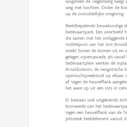
langsheen de Tiegemberg (weg) z
weg met bochten. Onder de boo
op de onmiddellijke omgeving.
Beeldbepalende bouwkundige el
bedevaartpark. Een voorbeeld h
die samen met het omliggende b
middelpunt van het Sint-Arnold
steekt boven de bomen uit en v
gelegen vijvercascade, als vanaf
bedevaartplein werken de inplant
Arnoldusbron, de neogotische be
openluchtpreekstoel op elkaar 
af: tegen de heuvelflank aangebo
het ware op uit een rots in cem
Er bestaan ook uitgekiende zichtr
bronweide van het bedevaartpar
tegen een heuvelflank van de T
pittoresk beeldelement vanuit 