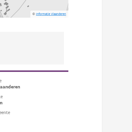
©
Informatie Vlaanderen
e
laanderen
te
m
eente