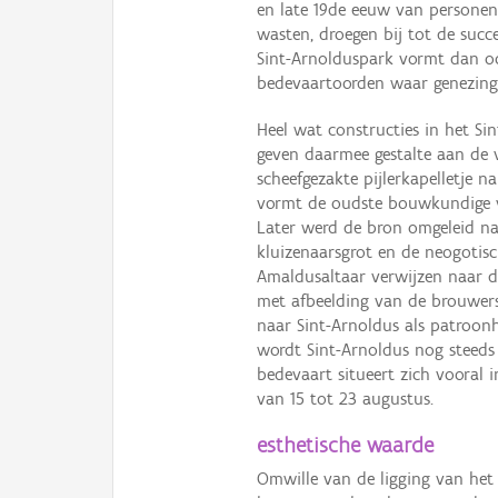
en late 19de eeuw van personen
wasten, droegen bij tot de succ
Sint-Arnolduspark vormt dan o
bedevaartoorden waar genezing
Heel wat constructies in het Si
geven daarmee gestalte aan de 
scheefgezakte pijlerkapelletje n
vormt de oudste bouwkundige ve
Later werd de bron omgeleid na
kluizenaarsgrot en de neogotis
Amaldusaltaar verwijzen naar de 
met afbeelding van de brouwers
naar Sint-Arnoldus als patroonh
wordt Sint-Arnoldus nog steeds 
bedevaart situeert zich vooral 
van 15 tot 23 augustus.
esthetische waarde
Omwille van de ligging van het