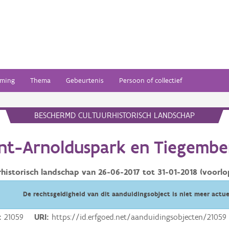
ming
Thema
Gebeurtenis
Persoon of collectief
BESCHERMD CULTUURHISTORISCH LANDSCHAP
int-Arnolduspark en Tiegembe
rhistorisch landschap van
26-06-2017
tot
31-01-2018
(voorlo
De rechtsgeldigheid van dit aanduidingsobject is niet meer actue
21059
URI
https://id.erfgoed.net/aanduidingsobjecten/21059