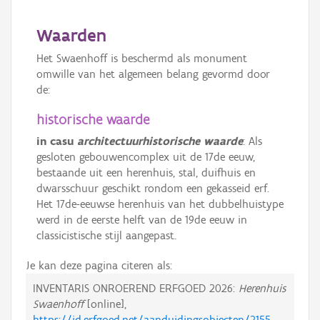
Waarden
Het Swaenhoff is beschermd als monument
omwille van het algemeen belang gevormd door
de:
historische waarde
in casu
architectuurhistorische waarde
: Als
gesloten gebouwencomplex uit de 17de eeuw,
bestaande uit een herenhuis, stal, duifhuis en
dwarsschuur geschikt rondom een gekasseid erf.
Het 17de-eeuwse herenhuis van het dubbelhuistype
werd in de eerste helft van de 19de eeuw in
classicistische stijl aangepast.
Je kan deze pagina citeren als:
INVENTARIS ONROEREND ERFGOED 2026:
Herenhuis
Swaenhoff
[online],
https://id.erfgoed.net/aanduidingsobjecten/2155