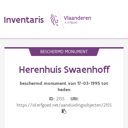
Inventaris
MENU
BESCHERMD MONUMENT
Herenhuis Swaenhoff
Erfgoedobject
Aanduidingsobject
beschermd monument van
17-03-1995
tot
heden
Waarneming
ID
2155
URI
https://id.erfgoed.net/aanduidingsobjecten/2155
Thema
Gebeurtenis