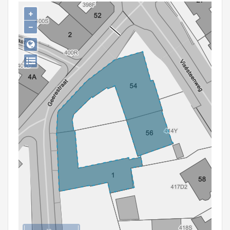
Persoon of collectief
+
−
Downloads
Hergebruik
Aanmelden