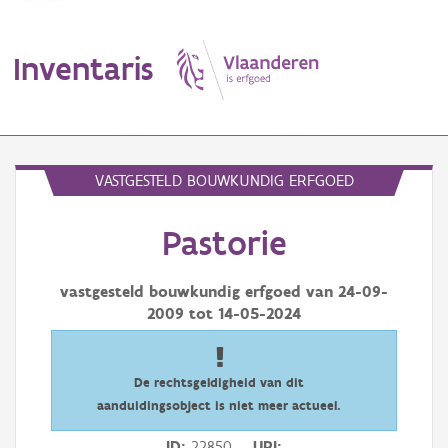
Inventaris
MENU
VASTGESTELD BOUWKUNDIG ERFGOED
Pastorie
Erfgoedobject
Aanduidingsobject
vastgesteld bouwkundig erfgoed van
24-09-
2009
tot
14-05-2024
Waarneming
Thema
De rechtsgeldigheid van dit
aanduidingsobject is niet meer actueel.
Gebeurtenis
ID
22850
URI