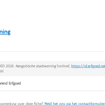
ning
ED 2026:
Neogotische stadswoning
[online],
https://id.erfgoed.n
26
).
rend Erfgoed
 opmerking over deze fiche?
Meld het ons via het contactformulier