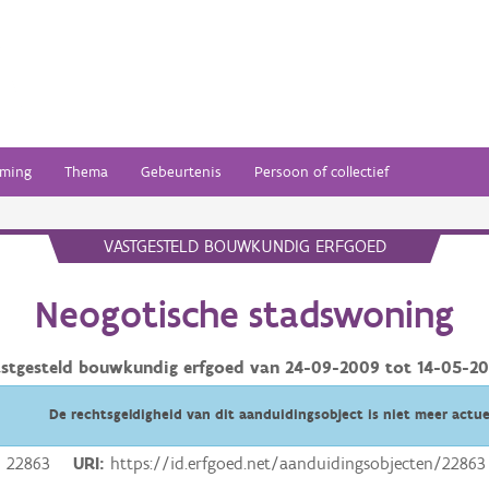
ming
Thema
Gebeurtenis
Persoon of collectief
VASTGESTELD BOUWKUNDIG ERFGOED
Neogotische stadswoning
stgesteld bouwkundig erfgoed van
24-09-2009
tot
14-05-2
De rechtsgeldigheid van dit aanduidingsobject is niet meer actue
22863
URI
https://id.erfgoed.net/aanduidingsobjecten/22863