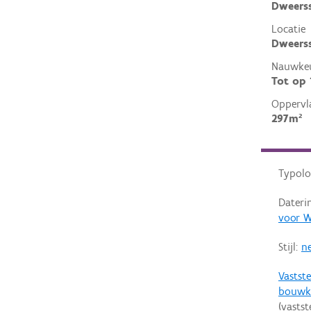
Dweers
Locatie
Dweerss
Nauwkeu
Tot op
Oppervl
297m²
Typolo
Dateri
voor W
Stijl:
n
Vastste
bouwk
(vastst