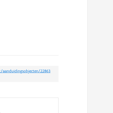
et/aanduidingsobjecten/22863
.