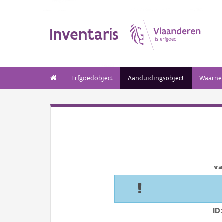
Inventaris
Erfgoedobject
Aanduidingsobject
Waarne
va
ID