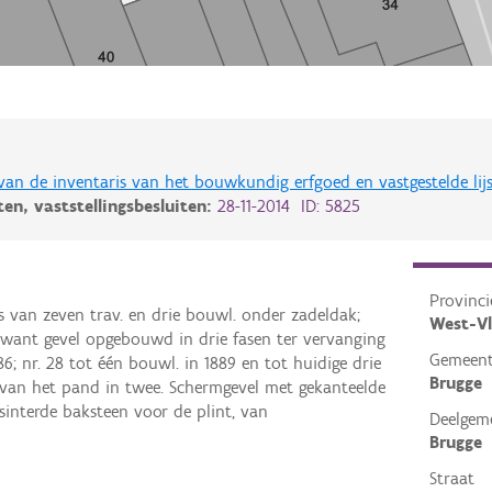
 van de inventaris van het bouwkundig erfgoed en vastgestelde lij
iten,
vaststellingsbesluiten:
28-11-2014 ID: 5825
Provinci
s van zeven trav. en drie bouwl. onder zadeldak;
West-V
want gevel opgebouwd in drie fasen ter vervanging
Gemeen
886; nr. 28 tot één bouwl. in 1889 en tot huidige drie
Brugge
ng van het pand in twee. Schermgevel met gekanteelde
interde baksteen voor de plint, van
Deelgem
Brugge
Straat