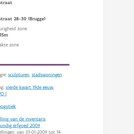
straat
traat 28-30 (Brugge)
righeid zone
 15m
akte zone
gie:
sculpturen
,
stadswoningen
ng:
vierde kwart 19de eeuw
,
O I
eogotiek
lling van de inventaris
undig erfgoed 2009
ellingen: van
01-01-2009
tot
14-