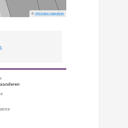
©
Informatie Vlaanderen
st
e
laanderen
te
eente