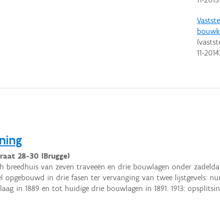
Vastste
bouwku
(vastst
11-2014
ning
raat 28-30 (Brugge)
h breedhuis van zeven traveeën en drie bouwlagen onder zadelda
l opgebouwd in drie fasen ter vervanging van twee lijstgevels: 
aag in 1889 en tot huidige drie bouwlagen in 1891. 1913: opsplitsi