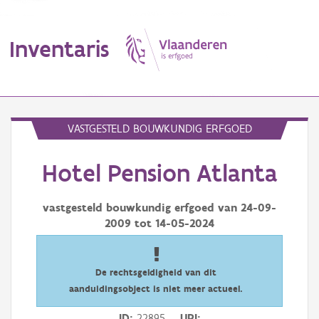
Inventaris
MENU
VASTGESTELD BOUWKUNDIG ERFGOED
Hotel Pension Atlanta
Erfgoedobject
Aanduidingsobject
vastgesteld bouwkundig erfgoed van
24-09-
2009
tot
14-05-2024
Waarneming
Thema
De rechtsgeldigheid van dit
aanduidingsobject is niet meer actueel.
Gebeurtenis
ID
22895
URI