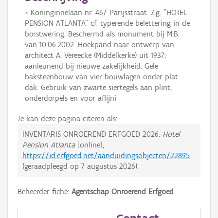
* Koninginnelaan nr. 46/ Parijsstraat. Z.g. "HOTEL
PENSION ATLANTA" cf. typerende belettering in de
borstwering. Beschermd als monument bij M.B.
van 10.06.2002. Hoekpand naar ontwerp van
architect A. Vereecke (Middelkerke) uit 1937;
aanleunend bij nieuwe zakelijkheid. Gele
baksteenbouw van vier bouwlagen onder plat
dak. Gebruik van zwarte siertegels aan plint,
onderdorpels en voor aflijni
Je kan deze pagina citeren als:
INVENTARIS ONROEREND ERFGOED 2026:
Hotel
Pension Atlanta
[online],
https://id.erfgoed.net/aanduidingsobjecten/22895
(geraadpleegd op
7 augustus 2026
).
Beheerder fiche:
Agentschap Onroerend Erfgoed